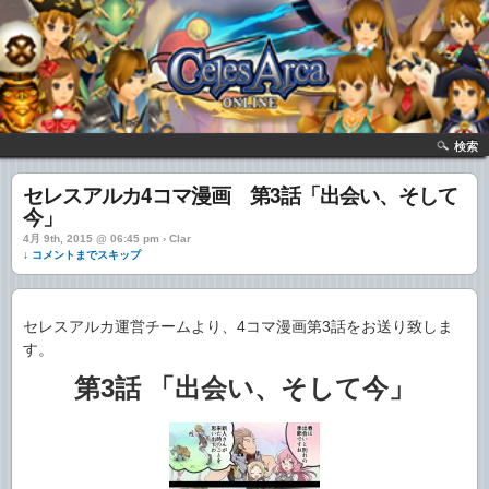
検索
セレスアルカ4コマ漫画 第3話「出会い、そして
今」
4月 9th, 2015 @ 06:45 pm › Clar
↓ コメントまでスキップ
セレスアルカ運営チームより、4コマ漫画第3話をお送り致しま
す。
第3話 「出会い、そして今」