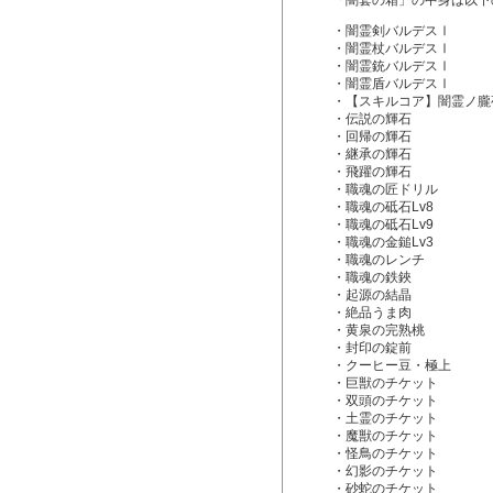
「闇套の箱」の中身は以下
・闇霊剣バルデスⅠ
・闇霊杖バルデスⅠ
・闇霊銃バルデスⅠ
・闇霊盾バルデスⅠ
・【スキルコア】闇霊ノ朧
・伝説の輝石
・回帰の輝石
・継承の輝石
・飛躍の輝石
・職魂の匠ドリル
・職魂の砥石Lv8
・職魂の砥石Lv9
・職魂の金鎚Lv3
・職魂のレンチ
・職魂の鉄鋏
・起源の結晶
・絶品うま肉
・黄泉の完熟桃
・封印の錠前
・クーヒー豆・極上
・巨獣のチケット
・双頭のチケット
・土霊のチケット
・魔獣のチケット
・怪鳥のチケット
・幻影のチケット
・砂蛇のチケット