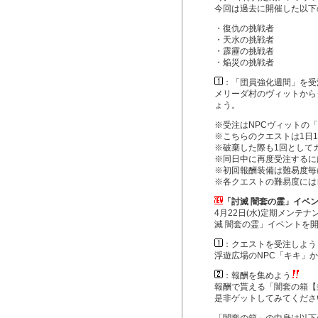
今回は過去に開催した以下
・復仇の挑戦者
・天水の挑戦者
・霹靂の挑戦者
・焔災の挑戦者
：「団員強化週間」を受
メリーダ村のヴィットから
ょう。
※受注はNPCヴィットの
※こちらのクエストは1日
※破棄した際も1回として
※同日中に再度受注するに
※初回報酬装備は難易度毎
※各クエストの難易度には
「討滅 闇套の霊」イベ
4月22日(水)定期メンテ
滅 闇套の霊」イベントを
：クエストを受注しよう
浮遊広場のNPC「キキ」
：報酬を集めよう
報酬で貰える「闇套の箱【
是非ゲットしてみてくださ