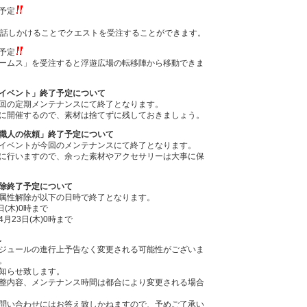
予定
に話しかけることでクエストを受注することができます。
予定
ームス」を受注すると浮遊広場の転移陣から移動できま
イベント」終了予定について
回の定期メンテナンスにて終了となります。
に開催するので、素材は捨てずに残しておきましょう。
職人の依頼」終了予定について
イベントが今回のメンテナンスにて終了となります。
に行いますので、余った素材やアクセサリーは大事に保
除終了予定について
属性解除が以下の日時で終了となります。
(木)0時まで
月23日(木)0時まで
｡
ジュールの進行上予告なく変更される可能性がございま
。
知らせ致します。
整内容、メンテナンス時間は都合により変更される場合
問い合わせにはお答え致しかねますので、予めご了承い