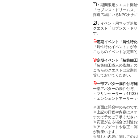
：期間限定クエスト開始
「セブンス・ドリームス」
浮遊広場にいるNPCナナ
：イベント用マップ追加
クエスト「セブンス・ドリ
す。
定期イベント「属性特化
「属性特化イベント」が今
こちらのイベントは定期的
定期イベント「装飾細工
「装飾細工職人の依頼」の
こちらのクエストは定期的
管しておいてください。
一部アバター属性付与解
一部アバターの属性付与、
・マリンセーラー：4月23日
・エンシェントアーサー：4
※画面は開発中のものです
※上記の日程や内容はスケ
すので予めご了承ください
※変更がある場合は別途お
※アップデートや修正・調
が御座います。
※詳しい内容に関してのお