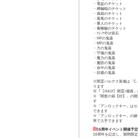
・電盆のチケット
・稀蝙蝠のチケット
・偽箱のチケット
・風竜のチケット
・番人のチケット
・毒蜥蜴のチケット
・ﾏｼｰﾅのｺｱ原石
・HPの鬼薬
・MPの鬼薬
・力の鬼薬
・守備の鬼薬
・魔力の鬼薬
・魔防の鬼薬
・命中の鬼薬
・回避の鬼薬
※闇霊バルデス装備は「C
ります
※「【ｽｷﾙｺｱ】闇霊ﾉ朧
※「闇套の箱【封】」の開
す
※「アンロックキー」はセ
できます
※「アンロックキー」の錬
率で入手できます
16周年イベント開催予
16周年を記念し、期間限