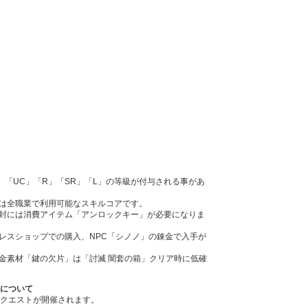
」「UC」「R」「SR」「L」の等級が付与される事があ
夜」は全職業で利用可能なスキルコアです。
封には消費アイテム「アンロックキー」が必要になりま
レスショップでの購入、NPC「シノノ」の錬金で入手が
金素材「鍵の欠片」は「討滅 闇套の箱」クリア時に低確
定について
定クエストが開催されます。