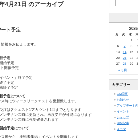
6年4月21日 のアーカイブ
202
プデート予定
月
火
水
1
ート情報をお伝えします。
6
7
8
13
14
15
新予定
20
21
22
開始予定
27
28
29
ント開催予定
« 3月
イベント」終了予定
終了予定
カテゴリー
除終了予定
GM記事
新予定について
お知らせ
ナンス時にウィークリークエストを更新致します。
アップデート
受注は各クエスト1アカウント1回までとなります
イベント
メンテナンス時に更新され、再度受注が可能になります
ショップ
メンテナンス時に強制破棄されます
開発記事
開始予定について
４コマ
ナンス後から「挑戦者集結」イベントを開催します