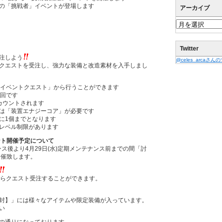
の「挑戦者」イベントが登場します
アーカイブ
Twitter
注しよう
@celes_arcaさ
クエストを受注し、強力な装備と改造素材を入手しまし
「イベントクエスト」から行うことができます
1回です
カウントされます
は「装置エナジーコア」が必要です
に1個までとなります
レベル制限があります
ント開催予定について
ナンス後より4月29日(水)定期メンテナンス前までの間「討
開催致します。
からクエスト受注することができます。
封】」には様々なアイテムや限定装備が入っています。
い