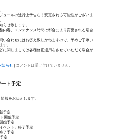
｡
ジュールの進行上予告なく変更される可能性がございま
。
知らせ致します。
整内容、メンテナンス時間は都合により変更される場合
問い合わせにはお答え致しかねますので、予めご了承い
ます。
どに関しましては各種修正適用をさせていただく場合が
お知らせ
|
コメントは受け付けていません。
プデート予定
ート情報をお伝えします。
新予定
ント開催予定
開始予定
イベント」終了予定
終了予定
開予定