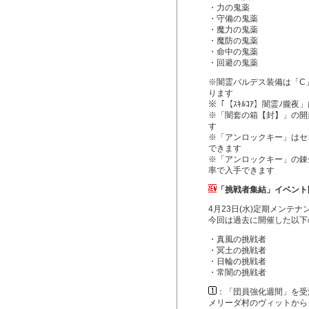
・力の鬼薬
・守備の鬼薬
・魔力の鬼薬
・魔防の鬼薬
・命中の鬼薬
・回避の鬼薬
※闇霊バルデス装備は「C
ります
※「【ｽｷﾙｺｱ】闇霊ﾉ朧
※「闇套の箱【封】」の開
す
※「アンロックキー」はセ
できます
※「アンロックキー」の錬
率で入手できます
「挑戦者集結」イベント
4月23日(水)定期メンテ
今回は過去に開催した以下
・真風の挑戦者
・冥土の挑戦者
・日輪の挑戦者
・常闇の挑戦者
：「団員強化週間」を受
メリーダ村のヴィットから