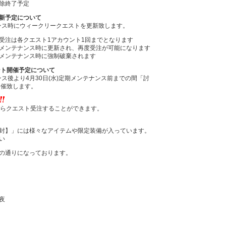
除終了予定
新予定について
ナンス時にウィークリークエストを更新致します。
受注は各クエスト1アカウント1回までとなります
メンテナンス時に更新され、再度受注が可能になります
メンテナンス時に強制破棄されます
ント開催予定について
ナンス後より4月30日(水)定期メンテナンス前までの間「討
開催致します。
からクエスト受注することができます。
封】」には様々なアイテムや限定装備が入っています。
い
の通りになっております。
夜