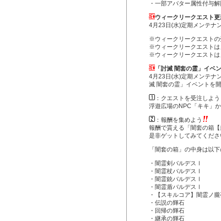
・一部アバター属性付与解
ウィークリークエスト更
4月23日(水)定期メンテ
※ウィークリークエストの
※ウィークリークエストは
※ウィークリークエストは
「討滅 闇套の霊」イベ
4月23日(水)定期メンテ
滅 闇套の霊」イベントを
：クエストを受注しよう
浮遊広場のNPC「キキ」
：報酬を集めよう
報酬で貰える「闇套の箱【
是非ゲットしてみてくださ
「闇套の箱」の中身は以下
・闇霊剣バルデスⅠ
・闇霊杖バルデスⅠ
・闇霊銃バルデスⅠ
・闇霊盾バルデスⅠ
・【スキルコア】闇霊ノ朧
・伝説の輝石
・回帰の輝石
・継承の輝石