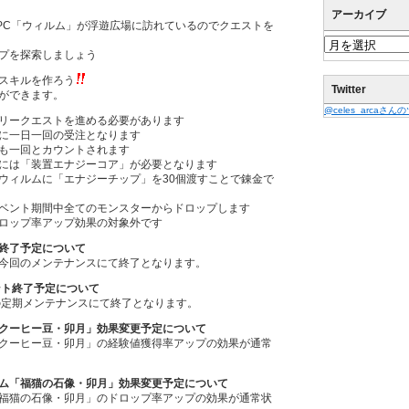
アーカイブ
PC「ウィルム」が浮遊広場に訪れているのでクエストを
プを探索しましょう
スキルを作ろう
Twitter
ができます。
@celes_arcaさ
リークエストを進める必要があります
に一日一回の受注となります
も一回とカウントされます
には「装置エナジーコア」が必要となります
ウィルムに「エナジーチップ」を30個渡すことで錬金で
ベント期間中全てのモンスターからドロップします
ロップ率アップ効果の対象外です
終了予定について
今回のメンテナンスにて終了となります。
ント終了予定について
の定期メンテナンスにて終了となります。
クーヒー豆・卯月」効果変更予定について
クーヒー豆・卯月」の経験値獲得率アップの効果が通常
ム「福猫の石像・卯月」効果変更予定について
福猫の石像・卯月」のドロップ率アップの効果が通常状