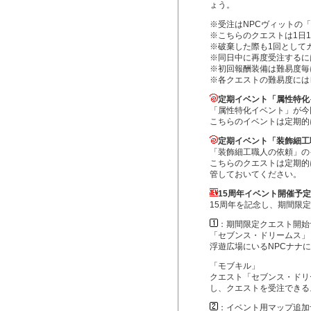
ょう。
※受注はNPCヴィットの
※こちらのクエストは1日
※破棄した際も1回として
※同日中に再度受注するに
※初回報酬装備は難易度毎
※各クエストの難易度には
定期イベント「属性特化
「属性特化イベント」が今
こちらのイベントは定期的
定期イベント「装飾細工
「装飾細工職人の依頼」の
こちらのクエストは定期的
管しておいてください。
15周年イベント開催予
15周年を記念し、期間限
：期間限定クエスト開始
「セブンス・ドリームス」
浮遊広場にいるNPCナナ
「モブキル」
クエスト「セブンス・ドリ
し、クエストを受注できる
：イベント用マップ追加