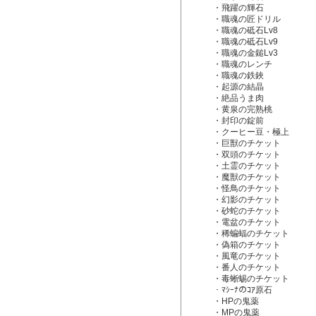
・飛躍の輝石
・職魂の匠ドリル
・職魂の砥石Lv8
・職魂の砥石Lv9
・職魂の金鎚Lv3
・職魂のレンチ
・職魂の鉄鋏
・起源の結晶
・絶品うま肉
・黄泉の完熟桃
・封印の錠前
・クーヒー豆・極上
・巨獣のチケット
・双頭のチケット
・土霊のチケット
・魔獣のチケット
・怪鳥のチケット
・幻影のチケット
・砂蛇のチケット
・電盆のチケット
・稀蝙蝠のチケット
・偽箱のチケット
・風竜のチケット
・番人のチケット
・毒蜥蜴のチケット
・ﾏｼｰﾅのｺｱ原石
・HPの鬼薬
・MPの鬼薬