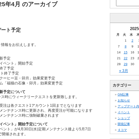
025年4月 のアーカイブ
202
プデート予定
月
火
水
1
2
ート情報をお伝えします。
7
8
9
14
15
16
新予定
21
22
23
イベント」開始予定
28
29
30
終了予定
« 3月
ント終了予定
クーヒー豆・卯月」効果変更予定
ム「福猫の石像・卯月」効果変更予定
カテゴリー
新予定について
GM記事
ナンス時にウィークリークエストを更新致します。
お知らせ
受注は各クエスト1アカウント1回までとなります
アップデート
メンテナンス時に更新され、再度受注が可能になります
イベント
メンテナンス時に強制破棄されます
ショップ
イベント」開始予定について
開発記事
ント」が4月30日(水)定期メンテナンス後より5月7日
４コマ
まで開催されます。