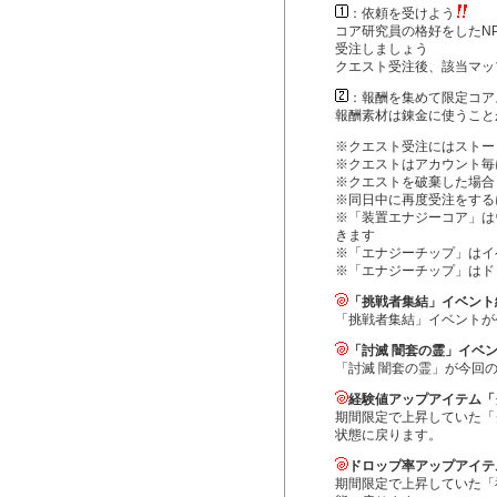
：依頼を受けよう
コア研究員の格好をしたN
受注しましょう
クエスト受注後、該当マッ
：報酬を集めて限定コア
報酬素材は錬金に使うこと
※クエスト受注にはストー
※クエストはアカウント毎
※クエストを破棄した場合
※同日中に再度受注をする
※「装置エナジーコア」は
きます
※「エナジーチップ」はイ
※「エナジーチップ」はド
「挑戦者集結」イベント
「挑戦者集結」イベントが
「討滅 闇套の霊」イベ
「討滅 闇套の霊」が今回
経験値アップアイテム「
期間限定で上昇していた「
状態に戻ります。
ドロップ率アップアイテ
期間限定で上昇していた「