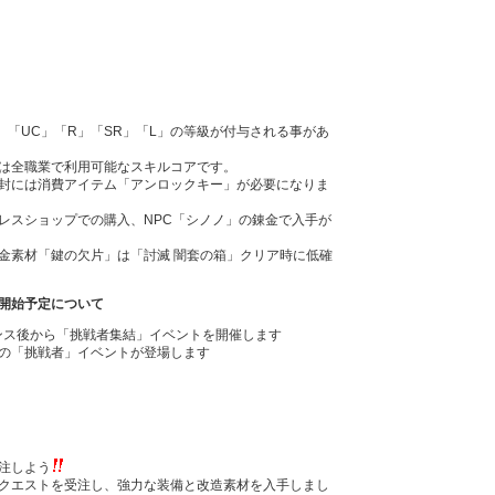
」「UC」「R」「SR」「L」の等級が付与される事があ
夜」は全職業で利用可能なスキルコアです。
封には消費アイテム「アンロックキー」が必要になりま
レスショップでの購入、NPC「シノノ」の錬金で入手が
金素材「鍵の欠片」は「討滅 闇套の箱」クリア時に低確
開始予定について
ナンス後から「挑戦者集結」イベントを開催します
の「挑戦者」イベントが登場します
注しよう
クエストを受注し、強力な装備と改造素材を入手しまし