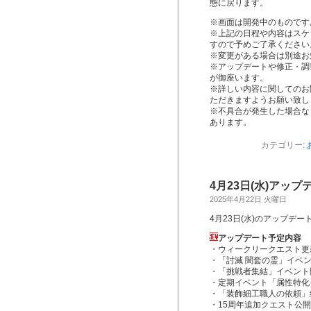
態に戻ります。
※画面は開発中のものです
※上記の日程や内容はスケ
すので予めご了承ください
※変更がある場合は別途お
※アップデートや修正・調
が御座います。
※詳しい内容に関してのお
ただきますようお願い致し
※不具合が発生した場合な
あります。
カテゴリー:
4月23日(水)アッ
2025年4月22日 火曜日
4月23日(水)のアップデ
アップデート予定内容
・ウィークリークエスト更
・「討滅 闇套の霊」イベ
・「挑戦者集結」イベント
・定期イベント「属性特化
・「装飾細工職人の依頼」
・15周年追加クエスト公