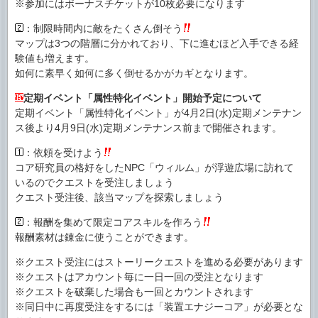
※参加にはボーナスチケットが10枚必要になります
：制限時間内に敵をたくさん倒そう
マップは3つの階層に分かれており、下に進むほど入手できる経
験値も増えます。
如何に素早く如何に多く倒せるかがカギとなります。
定期イベント「属性特化イベント」開始予定について
定期イベント「属性特化イベント」が4月2日(水)定期メンテナン
ス後より4月9日(水)定期メンテナンス前まで開催されます。
：依頼を受けよう
コア研究員の格好をしたNPC「ウィルム」が浮遊広場に訪れて
いるのでクエストを受注しましょう
クエスト受注後、該当マップを探索しましょう
：報酬を集めて限定コアスキルを作ろう
報酬素材は錬金に使うことができます。
※クエスト受注にはストーリークエストを進める必要があります
※クエストはアカウント毎に一日一回の受注となります
※クエストを破棄した場合も一回とカウントされます
※同日中に再度受注をするには「装置エナジーコア」が必要とな