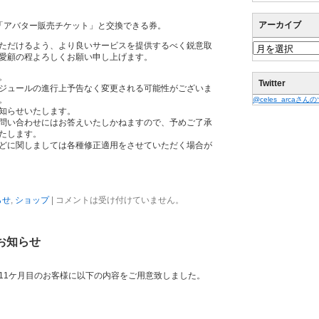
アーカイブ
「アバター販売チケット」と交換できる券。
ただけるよう、より良いサービスを提供するべく鋭意取
愛顧の程よろしくお願い申し上げます。
。
Twitter
ジュールの進行上予告なく変更される可能性がございま
。
@celes_arcaさ
知らせいたします。
問い合わせにはお答えいたしかねますので、予めご了承
たします。
どに関しましては各種修正適用をさせていただく場合が
らせ
,
ショップ
|
コメントは受け付けていません。
お知らせ
11ケ月目のお客様に以下の内容をご用意致しました。