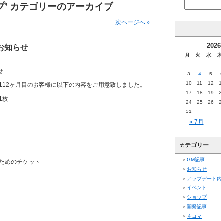
プ’ カテゴリーのアーカイブ
次ページへ »
202
お知らせ
月
火
水
せ
3
4
5
10
11
12
112ヶ月目のお客様に以下の内容をご用意致しました。
17
18
19
1枚
24
25
26
31
« 7月
カテゴリー
GM記事
ためのチケット
お知らせ
アップデート
イベント
ショップ
開発記事
４コマ