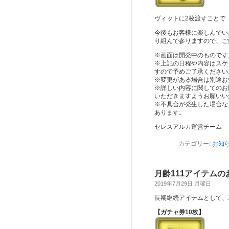
ヴィットに2枚渡すことで
今後もお客様に楽しんでい
り組んで参りますので、ご
※画面は開発中のものです
※上記の日程や内容はスケ
すので予めご了承ください
※変更がある場合は別途お
※詳しい内容に関してのお
いただきますようお願いい
※不具合が発生した場合な
あります。
セレスアルカ運営チーム
カテゴリー:
お知
月齢111アイテムの
2019年7月29日 月曜日
長期継続アイテムとして、
【ガチャ券10枚】