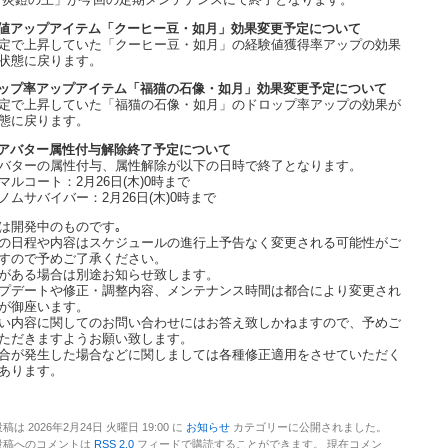
 炎鎧の王」が今回の定期メンテナンスにて終了となります。
値アップアイテム「クーヒー豆・如月」効果変更予定について
定で上昇していた「クーヒー豆・如月」の経験値獲得率アップの効果
状態に戻ります。
ップ率アップアイテム「福猫の石像・如月」効果変更予定について
定で上昇していた「福猫の石像・如月」のドロップ率アップの効果が
態に戻ります。
アバター属性付与解除終了予定について
バターの属性付与、属性解除が以下の日時で終了となります。
マルコート：2月26日(木)0時まで
ノムサバイバー：2月26日(木)0時まで
は開発中のものです｡
の日程や内容はスケジュールの進行上予告なく変更される可能性がご
すので予めご了承ください。
がある場合は別途お知らせ致します。
プデートや修正・調整内容、メンテナンス時間は都合により変更され
が御座います。
い内容に関してのお問い合わせにはお答え致しかねますので、予めご
ただきますようお願い致します。
合が発生した場合などに関しましては各種修正適用をさせていただく
あります。
稿は 2026年2月24日 火曜日 19:00 に
お知らせ
カテゴリーに公開されました。
投稿へのコメントは
RSS 2.0
フィードで購読することができます。 現在コメン