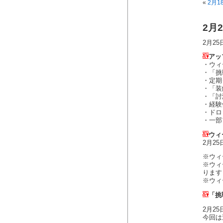
«
2月1
2月
2月2
アッ
・ウィ
・「挑
・定期
・「装
・「討
・経験
・ドロ
・一部
ウィ
2月2
※ウィ
※ウィ
ります
※ウィ
「挑
2月2
今回は