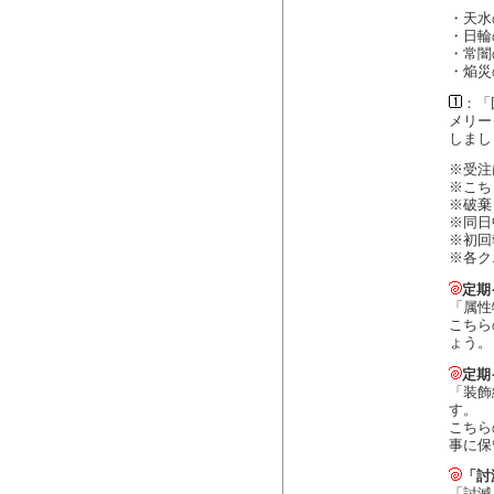
・天水
・日輪
・常闇
・焔災
：「
メリー
しまし
※受注
※こち
※破棄
※同日
※初回
※各ク
定期
「属性
こちら
ょう。
定期
「装飾
す。
こちら
事に保
「討