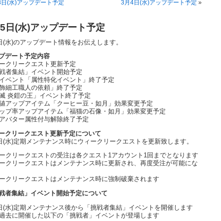
8日(水)アップデート予定
3月4日(水)アップデート予定
»
25日(水)アップデート予定
5日(水)のアップデート情報をお伝えします。
プデート予定内容
ークリークエスト更新予定
戦者集結」イベント開始予定
イベント「属性特化イベント」終了予定
飾細工職人の依頼」終了予定
滅 炎鎧の王」イベント終了予定
値アップアイテム「クーヒー豆・如月」効果変更予定
ップ率アップアイテム「福猫の石像・如月」効果変更予定
アバター属性付与解除終了予定
ークリークエスト更新予定について
5日(水)定期メンテナンス時にウィークリークエストを更新致します。
ークリークエストの受注は各クエスト1アカウント1回までとなります
ークリークエストはメンテナンス時に更新され、再度受注が可能にな
ークリークエストはメンテナンス時に強制破棄されます
戦者集結」イベント開始予定について
5日(水)定期メンテナンス後から「挑戦者集結」イベントを開催します
過去に開催した以下の「挑戦者」イベントが登場します