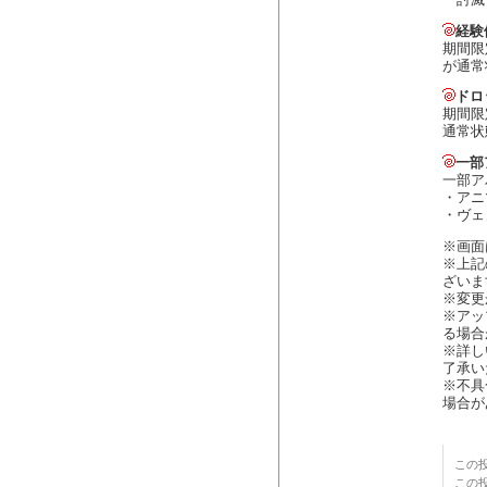
「討滅
経験
期間限
が通常
ドロ
期間限
通常状
一部
一部ア
・アニ
・ヴェ
※画面
※上記
ざいま
※変更
※アッ
る場合
※詳し
了承い
※不具
場合が
この投
この