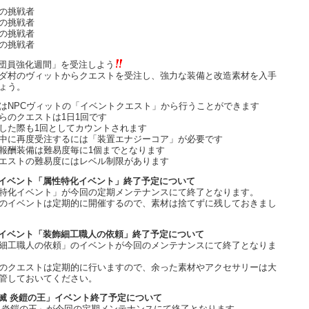
の挑戦者
の挑戦者
の挑戦者
の挑戦者
団員強化週間」を受注しよう
ダ村のヴィットからクエストを受注し、強力な装備と改造素材を入手
ょう。
はNPCヴィットの「イベントクエスト」から行うことができます
らのクエストは1日1回です
した際も1回としてカウントされます
中に再度受注するには「装置エナジーコア」が必要です
報酬装備は難易度毎に1個までとなります
エストの難易度にはレベル制限があります
イベント「属性特化イベント」終了予定について
特化イベント」が今回の定期メンテナンスにて終了となります。
のイベントは定期的に開催するので、素材は捨てずに残しておきまし
イベント「装飾細工職人の依頼」終了予定について
細工職人の依頼」のイベントが今回のメンテナンスにて終了となりま
のクエストは定期的に行いますので、余った素材やアクセサリーは大
管しておいてください。
滅 炎鎧の王」イベント終了予定について