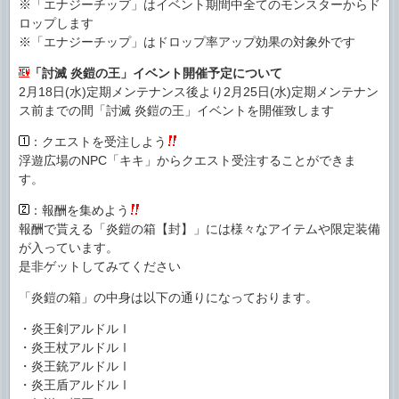
※「エナジーチップ」はイベント期間中全てのモンスターからド
ロップします
※「エナジーチップ」はドロップ率アップ効果の対象外です
「討滅 炎鎧の王」イベント開催予定について
2月18日(水)定期メンテナンス後より2月25日(水)定期メンテナン
ス前までの間「討滅 炎鎧の王」イベントを開催致します
：クエストを受注しよう
浮遊広場のNPC「キキ」からクエスト受注することができま
す。
：報酬を集めよう
報酬で貰える「炎鎧の箱【封】」には様々なアイテムや限定装備
が入っています。
是非ゲットしてみてください
「炎鎧の箱」の中身は以下の通りになっております。
・炎王剣アルドルⅠ
・炎王杖アルドルⅠ
・炎王銃アルドルⅠ
・炎王盾アルドルⅠ