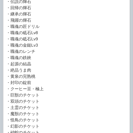
・伝説の輝石
・回帰の輝石
・継承の輝石
・飛躍の輝石
・職魂の匠ドリル
・職魂の砥石Lv8
・職魂の砥石Lv9
・職魂の金鎚Lv3
・職魂のレンチ
・職魂の鉄鋏
・起源の結晶
・絶品うま肉
・黄泉の完熟桃
・封印の錠前
・クーヒー豆・極上
・巨獣のチケット
・双頭のチケット
・土霊のチケット
・魔獣のチケット
・怪鳥のチケット
・幻影のチケット
・砂蛇のチケット