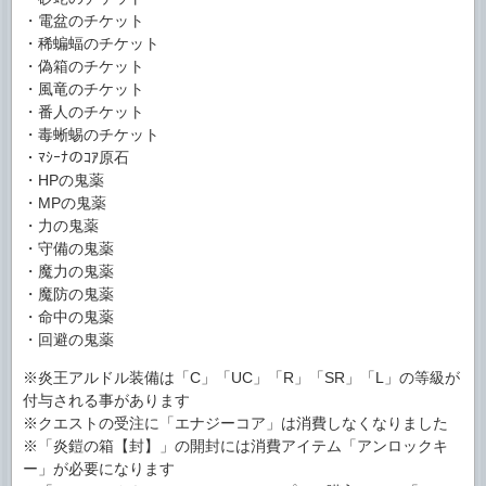
・電盆のチケット
・稀蝙蝠のチケット
・偽箱のチケット
・風竜のチケット
・番人のチケット
・毒蜥蜴のチケット
・ﾏｼｰﾅのｺｱ原石
・HPの鬼薬
・MPの鬼薬
・力の鬼薬
・守備の鬼薬
・魔力の鬼薬
・魔防の鬼薬
・命中の鬼薬
・回避の鬼薬
※炎王アルドル装備は「C」「UC」「R」「SR」「L」の等級が
付与される事があります
※クエストの受注に「エナジーコア」は消費しなくなりました
※「炎鎧の箱【封】」の開封には消費アイテム「アンロックキ
ー」が必要になります