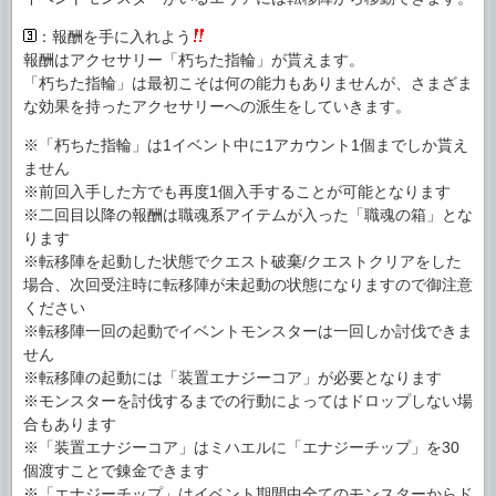
：報酬を手に入れよう
報酬はアクセサリー「朽ちた指輪」が貰えます。
「朽ちた指輪」は最初こそは何の能力もありませんが、さまざま
な効果を持ったアクセサリーへの派生をしていきます。
※「朽ちた指輪」は1イベント中に1アカウント1個までしか貰え
ません
※前回入手した方でも再度1個入手することが可能となります
※二回目以降の報酬は職魂系アイテムが入った「職魂の箱」とな
ります
※転移陣を起動した状態でクエスト破棄/クエストクリアをした
場合、次回受注時に転移陣が未起動の状態になりますので御注意
ください
※転移陣一回の起動でイベントモンスターは一回しか討伐できま
せん
※転移陣の起動には「装置エナジーコア」が必要となります
※モンスターを討伐するまでの行動によってはドロップしない場
合もあります
※「装置エナジーコア」はミハエルに「エナジーチップ」を30
個渡すことで錬金できます
※「エナジーチップ」はイベント期間中全てのモンスターからド