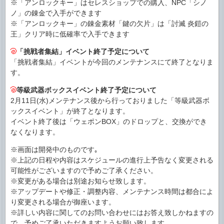
※「アンロックキー」はセレスショップでの購入、NPC「シノ
ノ」の錬金で入手ができます
※「アンロックキー」の錬金素材「鍵の欠片」は「討滅 炎鎧の
王」クリア時に低確率で入手できます
「挑戦者集結」イベント終了予定について
「挑戦者集結」イベントが今回のメンテナンスにて終了となりま
す。
等級武器ボックスイベント終了予定について
2月11日(水)メンテナンス後から行っておりました「等級武器ボ
ックスイベント」が終了となります。
イベント終了後は「ウェポンBOX」のドロップと、交換ができ
なくなります。
※画面は開発中のものです｡
※上記の日程や内容はスケジュールの進行上予告なく変更される
可能性がございますので予めご了承ください。
※変更がある場合は別途お知らせ致します。
※アップデートや修正・調整内容、メンテナンス時間は都合によ
り変更される場合が御座います。
※詳しい内容に関してのお問い合わせにはお答え致しかねますの
で、予めご了承いただきますようお願い致します。