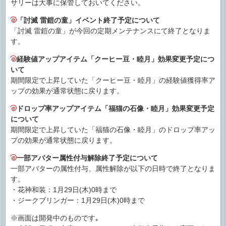
サリーは大事に保管しておいてください。
「討滅 雷鎧の童」イベント終了予定について
「討滅 雷鎧の童」が今回の定期メンテナンスにて終了となりま
す。
経験値アップアイテム「クーヒー豆・睦月」効果変更予定につ
いて
期間限定で上昇していた「クーヒー豆・睦月」の経験値獲得率ア
ップの効果が通常状態に戻ります。
ドロップ率アップアイテム「福猫の石像・睦月」効果変更予定
について
期間限定で上昇していた「福猫の石像・睦月」のドロップ率アッ
プの効果が通常状態に戻ります。
一部アバター属性付与解除終了予定について
一部アバターの属性付与、属性解除が以下の日時で終了となりま
す。
・花神和装：1月29日(木)0時まで
・ジークブリンガー：1月29日(木)0時まで
※画面は開発中のものです｡