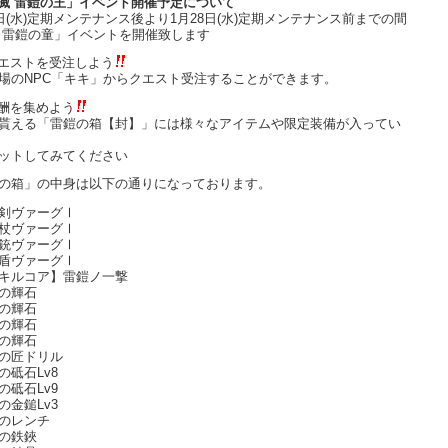
滅 雷鎧の王」イベント開催予定について
1日(水)定期メンテナンス後より1月28日(水)定期メンテナンス前までの間
 雷鎧の童」イベントを開催致します
エストを受注しよう
場のNPC「キキ」からクエスト受注することができます。
酬を集めよう
貰える「雷鎧の箱【封】」には様々なアイテムや限定装備が入ってい
ットしてみてください
の箱」の中身は以下の通りになっております。
剣ヴァーグⅠ
杖ヴァーグⅠ
銃ヴァーグⅠ
盾ヴァーグⅠ
キルコア】雷鎧ノ一撃
の輝石
の輝石
の輝石
の輝石
の匠ドリル
の砥石Lv8
の砥石Lv9
の金鎚Lv3
のレンチ
の鉄鋏