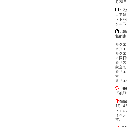
月28
：依
コア研
ストを
クエス
：報
報酬素
※クエ
※クエ
※クエ
※同日
※「装
錬金で
※「エ
す
※「エ
「挑
「挑戦
等級
1月1
ト」が
イベン
す。