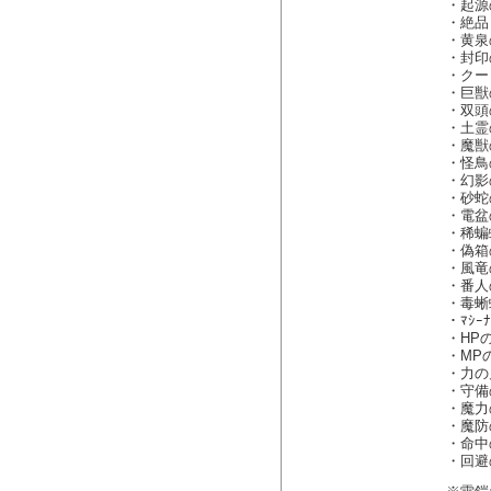
・起源
・絶品
・黄泉
・封印
・クー
・巨獣
・双頭
・土霊
・魔獣
・怪鳥
・幻影
・砂蛇
・電盆
・稀蝙
・偽箱
・風竜
・番人
・毒蜥
・ﾏｼｰ
・HP
・MP
・力の
・守備
・魔力
・魔防
・命中
・回避