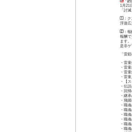
「討
1月2
「討滅
：ク
浮遊広
：報
報酬で
ます。
是非ゲ
「雷鎧
・雷童
・雷童
・雷童
・雷童
・【ス
・伝説
・回帰
・継承
・飛躍
・職魂
・職魂
・職魂
・職魂
・職魂
・職魂