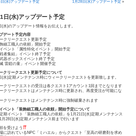
4日(水)アップデート予定
1月28日(水)アップデート予定
»
21日(水)アップデート予定
1日(水)のアップデート情報をお伝えします。
プデート予定内容
ークリークエスト更新予定
飾細工職人の依頼」開始予定
イベント「属性特化イベント」開始予定
戦者集結」イベント終了予定
武器ボックスイベント終了予定
滅 雷鎧の童」イベント開催予定
ークリークエスト更新予定について
1日(水)定期メンテナンス時にウィークリークエストを更新致します。
ークリークエストの受注は各クエスト1アカウント1回までとなります
ークリークエストはメンテナンス時に更新され、再度受注が可能にな
ークリークエストはメンテナンス時に強制破棄されます
イベント「装飾細工職人の依頼」開始予定について
定期イベント「装飾細工職人の依頼」を1月21日(水)定期メンテナンス
1月28日(水)定期メンテナンス前まで行います
頼を受けよう
場に訪れているNPC「ミハエル」からクエスト「至高の研磨剤を求め