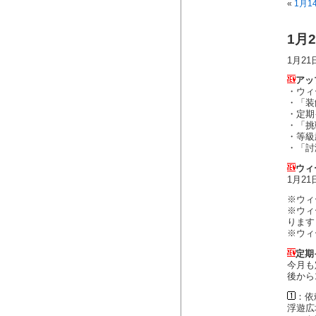
«
1月1
1月
1月2
アッ
・ウィ
・「装
・定期
・「挑
・等級
・「討
ウィ
1月2
※ウィ
※ウィ
ります
※ウィ
定期
今月も
後から
：依
浮遊広