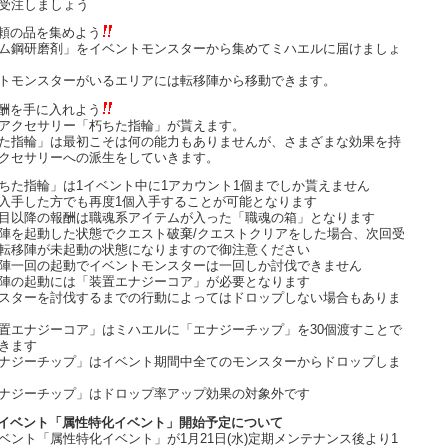
受注しましょう
頼の品を集めよう
ム鋼研磨剤」をイベントモンスターから集めてミハエルに届けましょ
トモンスターがいるエリアには転移陣から移動できます。
酬を手に入れよう
アクセサリー「朽ちた指輪」が貰えます。
た指輪」は最初こそは何の能力もありませんが、さまざまな効果を持
クセサリーへの派生をしていきます。
ちた指輪」は1イベント中に1アカウント1個までしか貰えません
入手した方でも再度1個入手することが可能となります
目以降の報酬は職魂系アイテムが入った「職魂の箱」となります
陣を起動した状態でクエスト破棄/クエストクリアをした場合、次回受
転移陣が未起動の状態になりますので御注意ください
陣一回の起動でイベントモンスターは一回しか討伐できません
陣の起動には「装置エナジーコア」が必要となります
スターを討伐するまでの行動によってはドロップしない場合もありま
置エナジーコア」はミハエルに「エナジーチップ」を30個渡すことで
きます
ナジーチップ」はイベント期間中全てのモンスターからドロップしま
ナジーチップ」はドロップ率アップ効果の対象外です
イベント「属性特化イベント」開始予定について
ベント「属性特化イベント」が1月21日(水)定期メンテナンス後より1