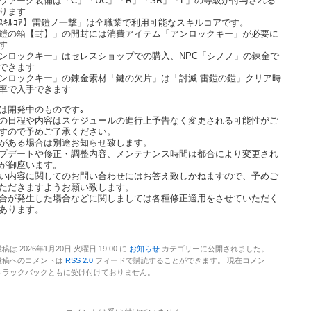
ヴァーグ装備は「C」「UC」「R」「SR」「L」の等級が付与される
ります
ｽｷﾙｺｱ】雷鎧ノ一撃」は全職業で利用可能なスキルコアです。
鎧の箱【封】」の開封には消費アイテム「アンロックキー」が必要に
す
ンロックキー」はセレスショップでの購入、NPC「シノノ」の錬金で
できます
ンロックキー」の錬金素材「鍵の欠片」は「討滅 雷鎧の鎧」クリア時
率で入手できます
は開発中のものです｡
の日程や内容はスケジュールの進行上予告なく変更される可能性がご
すので予めご了承ください。
がある場合は別途お知らせ致します。
プデートや修正・調整内容、メンテナンス時間は都合により変更され
が御座います。
い内容に関してのお問い合わせにはお答え致しかねますので、予めご
ただきますようお願い致します。
合が発生した場合などに関しましては各種修正適用をさせていただく
あります。
稿は 2026年1月20日 火曜日 19:00 に
お知らせ
カテゴリーに公開されました。
投稿へのコメントは
RSS 2.0
フィードで購読することができます。 現在コメン
トラックバックともに受け付けておりません。