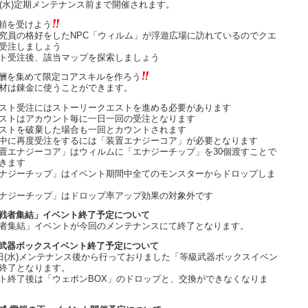
日(水)定期メンテナンス前まで開催されます。
頼を受けよう
究員の格好をしたNPC「ウィルム」が浮遊広場に訪れているのでクエ
受注しましょう
ト受注後、該当マップを探索しましょう
酬を集めて限定コアスキルを作ろう
材は錬金に使うことができます。
スト受注にはストーリークエストを進める必要があります
ストはアカウント毎に一日一回の受注となります
ストを破棄した場合も一回とカウントされます
中に再度受注をするには「装置エナジーコア」が必要となります
置エナジーコア」はウィルムに「エナジーチップ」を30個渡すことで
きます
ナジーチップ」はイベント期間中全てのモンスターからドロップしま
ナジーチップ」はドロップ率アップ効果の対象外です
戦者集結」イベント終了予定について
者集結」イベントが今回のメンテナンスにて終了となります。
武器ボックスイベント終了予定について
4日(水)メンテナンス後から行っておりました「等級武器ボックスイベン
終了となります。
ト終了後は「ウェポンBOX」のドロップと、交換ができなくなりま