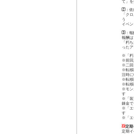
て」を
：依
「クロ
う
イベン
：報
報酬は
「朽ち
ったア
※「朽
※前回
※二回
※転移
注時に
※転移
※転移
※モン
す
※「装
錬金で
※「エ
す
※「エ
定期
定期イ