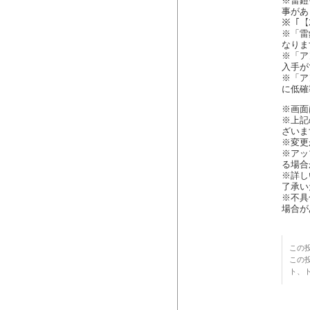
※雷鎧
事があ
※「【
※「雷
なりま
※「ア
入手が
※「ア
に低確
※画面
※上記
ざいま
※変更
※アッ
る場合
※詳し
了承い
※不具
場合が
この投
この
ト、