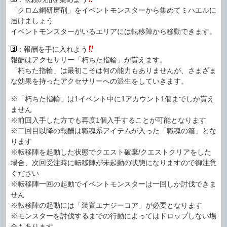
「クロム鋼研磨剤」をイベントモンスターから集めてミハエルに
届けましょう
イベントモンスターがいるエリアには転移陣から移動できます。
：報酬を手に入れよう
報酬はアクセサリー「朽ちた指輪」が貰えます。
「朽ちた指輪」は最初こそは何の能力もありませんが、さまざま
な効果を持ったアクセサリーへの派生をしていきます。
※「朽ちた指輪」は1イベント中に1アカウント1個までしか貰え
ません
※前回入手した方でも再度1個入手することが可能となります
※二回目以降の報酬は職魂系アイテムが入った「職魂の箱」とな
ります
※転移陣を起動した状態でクエスト破棄/クエストクリアをした
場合、次回受注時に転移陣が未起動の状態になりますので御注意
ください
※転移陣一回の起動でイベントモンスターは一回しか討伐できま
せん
※転移陣の起動には「装置エナジーコア」が必要となります
※モンスターを討伐するまでの行動によってはドロップしない場
合もあります