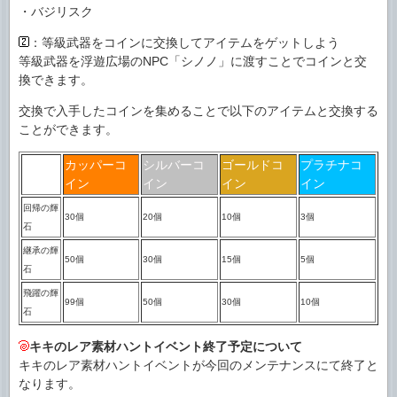
・バジリスク
：等級武器をコインに交換してアイテムをゲットしよう
等級武器を浮遊広場のNPC「シノノ」に渡すことでコインと交
換できます。
交換で入手したコインを集めることで以下のアイテムと交換する
ことができます。
カッパーコ
シルバーコ
ゴールドコ
プラチナコ
イン
イン
イン
イン
回帰の輝
30個
20個
10個
3個
石
継承の輝
50個
30個
15個
5個
石
飛躍の輝
99個
50個
30個
10個
石
キキのレア素材ハントイベント終了予定について
キキのレア素材ハントイベントが今回のメンテナンスにて終了と
なります。