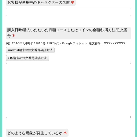
∗
お客様が使用中のキャラクターの名前
購入日時/購入いただいた月額コースまたはコインの金額/決済方法/注文番
∗
号
例）2016年1月8日11時15分 110コイン Googleウォレット 注文番号：XXXXXXXXXX
Android端末の注文番号確認方法
iOS端末の注文番号確認方法
∗
どのような現象が発生しているか