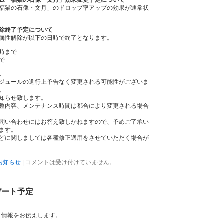
ム「福猫の石像・文月」効果変更予定について
福猫の石像・文月」のドロップ率アップの効果が通常状
除終了予定について
属性解除が以下の日時で終了となります。
0時まで
まで
｡
ジュールの進行上予告なく変更される可能性がございま
。
知らせ致します。
整内容、メンテナンス時間は都合により変更される場合
問い合わせにはお答え致しかねますので、予めご了承い
ます。
どに関しましては各種修正適用をさせていただく場合が
お知らせ
|
コメントは受け付けていません。
プデート予定
ート情報をお伝えします。