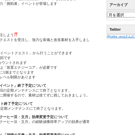
の「挑戦者」イベントが登場します
アーカイブ
Twitter
注しよう
@celes_arcaさ
クエストを受注し、強力な装備と改造素材を入手しまし
「イベントクエスト」から行うことができます
1回です
カウントされます
は「装置エナジーコア」が必要です
に1個までとなります
レベル制限があります
イベント」終了予定について
回の定期メンテナンスにて終了となります。
に開催するので、素材は捨てずに残しておきましょう。
ント終了予定について
の定期メンテナンスにて終了となります。
クーヒー豆・文月」効果変更予定について
クーヒー豆・文月」の経験値獲得率アップの効果が通常