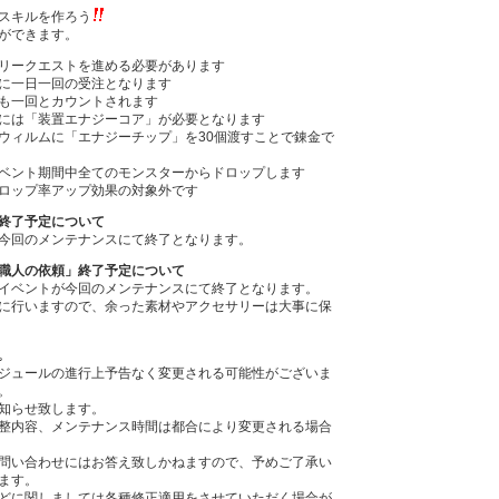
スキルを作ろう
ができます。
リークエストを進める必要があります
に一日一回の受注となります
も一回とカウントされます
には「装置エナジーコア」が必要となります
ウィルムに「エナジーチップ」を30個渡すことで錬金で
ベント期間中全てのモンスターからドロップします
ロップ率アップ効果の対象外です
終了予定について
今回のメンテナンスにて終了となります。
職人の依頼」終了予定について
イベントが今回のメンテナンスにて終了となります。
に行いますので、余った素材やアクセサリーは大事に保
｡
ジュールの進行上予告なく変更される可能性がございま
。
知らせ致します。
整内容、メンテナンス時間は都合により変更される場合
問い合わせにはお答え致しかねますので、予めご了承い
ます。
どに関しましては各種修正適用をさせていただく場合が