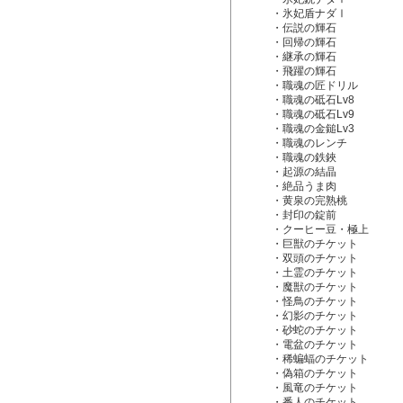
・氷妃盾ナダⅠ
・伝説の輝石
・回帰の輝石
・継承の輝石
・飛躍の輝石
・職魂の匠ドリル
・職魂の砥石Lv8
・職魂の砥石Lv9
・職魂の金鎚Lv3
・職魂のレンチ
・職魂の鉄鋏
・起源の結晶
・絶品うま肉
・黄泉の完熟桃
・封印の錠前
・クーヒー豆・極上
・巨獣のチケット
・双頭のチケット
・土霊のチケット
・魔獣のチケット
・怪鳥のチケット
・幻影のチケット
・砂蛇のチケット
・電盆のチケット
・稀蝙蝠のチケット
・偽箱のチケット
・風竜のチケット
・番人のチケット