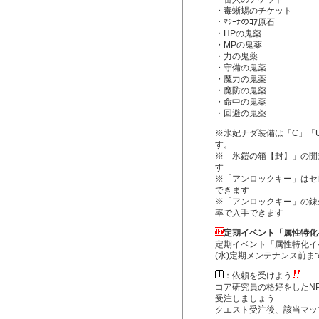
・毒蜥蜴のチケット
・ﾏｼｰﾅのｺｱ原石
・HPの鬼薬
・MPの鬼薬
・力の鬼薬
・守備の鬼薬
・魔力の鬼薬
・魔防の鬼薬
・命中の鬼薬
・回避の鬼薬
※氷妃ナダ装備は「C」「
す。
※「氷鎧の箱【封】」の開
す
※「アンロックキー」はセ
できます
※「アンロックキー」の錬
率で入手できます
定期イベント「属性特化
定期イベント「属性特化イベ
(水)定期メンテナンス前
：依頼を受けよう
コア研究員の格好をしたN
受注しましょう
クエスト受注後、該当マッ