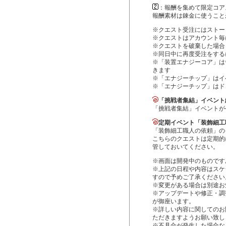
：報酬を集めて限定コア
報酬素材は錬金に使うこと
※クエスト受注にはストー
※クエストはアカウント毎
※クエストを破棄した場合
※同日中に再度受注をする
※「装置エナジーコア」は
きます
※「エナジーチップ」はイ
※「エナジーチップ」はド
「挑戦者集結」イベント
「挑戦者集結」イベントが
定期イベント「装飾細工
「装飾細工職人の依頼」の
こちらのクエストは定期的
管しておいてください。
※画面は開発中のものです
※上記の日程や内容はスケ
すので予めご了承ください
※変更がある場合は別途お
※アップデートや修正・調
が御座います。
※詳しい内容に関してのお
ただきますようお願い致し
※不具合が発生した場合な