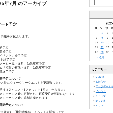
025年7月 のアーカイブ
202
プデート予定
月
火
水
1
2
ート情報をお伝えします。
7
8
9
14
15
16
新予定
21
22
23
開始予定
28
29
30
イベント」終了予定
« 6月
ント終了予定
クーヒー豆・文月」効果変更予定
ム「福猫の石像・文月」効果変更予定
カテゴリー
除終了予定
GM記事
新予定について
お知らせ
ナンス時にウィークリークエストを更新致します。
アップデート
受注は各クエスト1アカウント1回までとなります
イベント
メンテナンス時に更新され、再度受注が可能になります
ショップ
メンテナンス時に強制破棄されます
開発記事
開始予定について
４コマ
ナンス後から「挑戦者集結」イベントを開催します