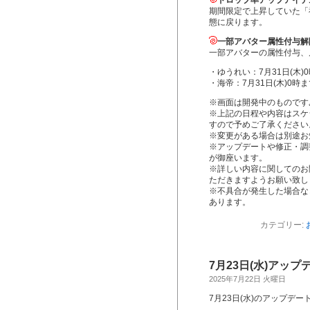
ドロップ率アップアイテ
期間限定で上昇していた「
態に戻ります。
一部アバター属性付与解
一部アバターの属性付与、
・ゆうれい：7月31日(木)
・海帝：7月31日(木)0時
※画面は開発中のものです
※上記の日程や内容はスケ
すので予めご了承ください
※変更がある場合は別途お
※アップデートや修正・調
が御座います。
※詳しい内容に関してのお
ただきますようお願い致し
※不具合が発生した場合な
あります。
カテゴリー:
7月23日(水)アッ
2025年7月22日 火曜日
7月23日(水)のアップデ