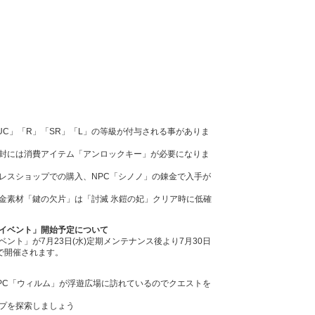
UC」「R」「SR」「L」の等級が付与される事がありま
封には消費アイテム「アンロックキー」が必要になりま
レスショップでの購入、NPC「シノノ」の錬金で入手が
金素材「鍵の欠片」は「討滅 氷鎧の妃」クリア時に低確
イベント」開始予定について
ント」が7月23日(水)定期メンテナンス後より7月30日
まで開催されます。
PC「ウィルム」が浮遊広場に訪れているのでクエストを
プを探索しましょう