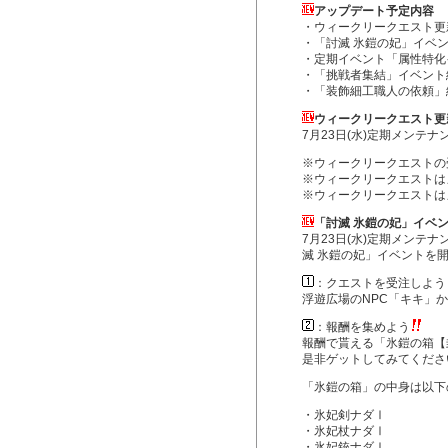
アップデート予定内容
・ウィークリークエスト更
・「討滅 氷鎧の妃」イベ
・定期イベント「属性特化
・「挑戦者集結」イベント
・「装飾細工職人の依頼」
ウィークリークエスト更
7月23日(水)定期メンテ
※ウィークリークエストの
※ウィークリークエストは
※ウィークリークエストは
「討滅 氷鎧の妃」イベ
7月23日(水)定期メンテ
滅 氷鎧の妃」イベントを
：クエストを受注しよう
浮遊広場のNPC「キキ」
：報酬を集めよう
報酬で貰える「氷鎧の箱【
是非ゲットしてみてくださ
「氷鎧の箱」の中身は以下
・氷妃剣ナダⅠ
・氷妃杖ナダⅠ
・氷妃銃ナダⅠ