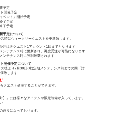
新予定
ント開催予定
イベント」開始予定
終了予定
終了予定
新予定について
ナンス時にウィークリークエストを更新致します。
受注は各クエスト1アカウント1回までとなります
メンテナンス時に更新され、再度受注が可能になります
メンテナンス時に強制破棄されます
ント開催予定について
ナンス後より7月30日(水)定期メンテナンス前までの間「討
開催致します
からクエスト受注することができます。
封】」には様々なアイテムや限定装備が入っています。
い
の通りになっております。