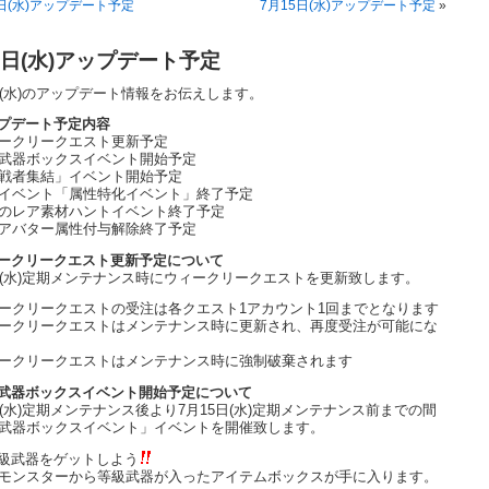
日(水)アップデート予定
7月15日(水)アップデート予定
»
8日(水)アップデート予定
日(水)のアップデート情報をお伝えします。
プデート予定内容
ークリークエスト更新予定
武器ボックスイベント開始予定
戦者集結」イベント開始予定
イベント「属性特化イベント」終了予定
のレア素材ハントイベント終了予定
アバター属性付与解除終了予定
ークリークエスト更新予定について
日(水)定期メンテナンス時にウィークリークエストを更新致します。
ークリークエストの受注は各クエスト1アカウント1回までとなります
ークリークエストはメンテナンス時に更新され、再度受注が可能にな
ークリークエストはメンテナンス時に強制破棄されます
武器ボックスイベント開始予定について
日(水)定期メンテナンス後より7月15日(水)定期メンテナンス前までの間
武器ボックスイベント」イベントを開催致します。
級武器をゲットしよう
モンスターから等級武器が入ったアイテムボックスが手に入ります。