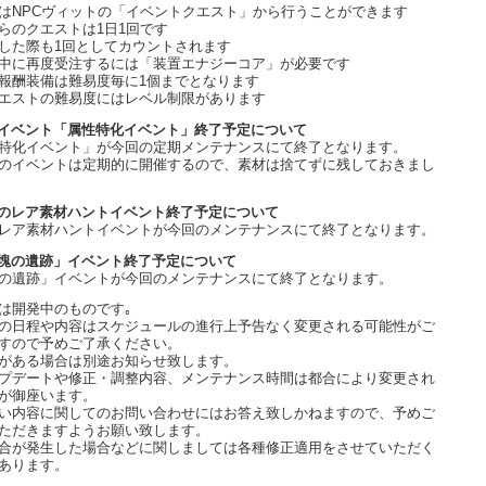
はNPCヴィットの「イベントクエスト」から行うことができます
らのクエストは1日1回です
した際も1回としてカウントされます
中に再度受注するには「装置エナジーコア」が必要です
報酬装備は難易度毎に1個までとなります
エストの難易度にはレベル制限があります
イベント「属性特化イベント」終了予定について
特化イベント」が今回の定期メンテナンスにて終了となります。
のイベントは定期的に開催するので、素材は捨てずに残しておきまし
のレア素材ハントイベント終了予定について
レア素材ハントイベントが今回のメンテナンスにて終了となります。
塊の遺跡」イベント終了予定について
の遺跡」イベントが今回のメンテナンスにて終了となります。
は開発中のものです｡
の日程や内容はスケジュールの進行上予告なく変更される可能性がご
すので予めご了承ください。
がある場合は別途お知らせ致します。
プデートや修正・調整内容、メンテナンス時間は都合により変更され
が御座います。
い内容に関してのお問い合わせにはお答え致しかねますので、予めご
ただきますようお願い致します。
合が発生した場合などに関しましては各種修正適用をさせていただく
あります。