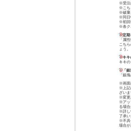
※受注
※こち
※破棄
※同日
※初回
※各ク
定期
「属性
こちら
ょう。
キキ
キキの
「銀
「銀塊
※画面
※上記
ざいま
※変更
※アッ
る場合
※詳し
了承い
※不具
場合が