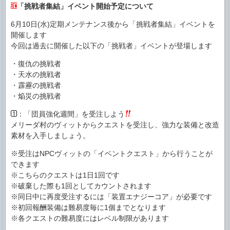
「挑戦者集結」イベント開始予定について
6月10日(水)定期メンテナンス後から「挑戦者集結」イベントを
開催します
今回は過去に開催した以下の「挑戦者」イベントが登場します
・復仇の挑戦者
・天水の挑戦者
・霹靂の挑戦者
・焔災の挑戦者
：「団員強化週間」を受注しよう
メリーダ村のヴィットからクエストを受注し、強力な装備と改造
素材を入手しましょう。
※受注はNPCヴィットの「イベントクエスト」から行うことが
できます
※こちらのクエストは1日1回です
※破棄した際も1回としてカウントされます
※同日中に再度受注するには「装置エナジーコア」が必要です
※初回報酬装備は難易度毎に1個までとなります
※各クエストの難易度にはレベル制限があります