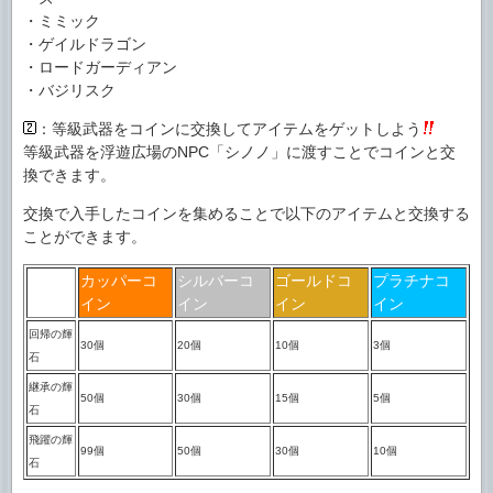
・ミミック
・ゲイルドラゴン
・ロードガーディアン
・バジリスク
：等級武器をコインに交換してアイテムをゲットしよう
等級武器を浮遊広場のNPC「シノノ」に渡すことでコインと交
換できます。
交換で入手したコインを集めることで以下のアイテムと交換する
ことができます。
カッパーコ
シルバーコ
ゴールドコ
プラチナコ
イン
イン
イン
イン
回帰の輝
30個
20個
10個
3個
石
継承の輝
50個
30個
15個
5個
石
飛躍の輝
99個
50個
30個
10個
石