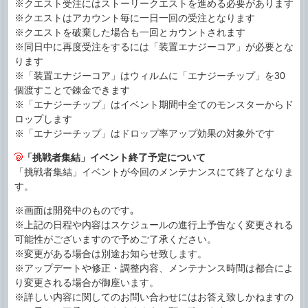
※クエスト受注にはストーリークエストを進める必要があります
※クエストはアカウント毎に一日一回の受注となります
※クエストを破棄した場合も一回とカウントされます
※同日中に再度受注をするには「装置エナジーコア」が必要とな
ります
※「装置エナジーコア」はウィルムに「エナジーチップ」を30
個渡すことで錬金できます
※「エナジーチップ」はイベント期間中全てのモンスターからド
ロップします
※「エナジーチップ」はドロップ率アップ効果の対象外です
「挑戦者集結」イベント終了予定について
「挑戦者集結」イベントが今回のメンテナンスにて終了となりま
す。
※画面は開発中のものです｡
※上記の日程や内容はスケジュールの進行上予告なく変更される
可能性がございますので予めご了承ください。
※変更がある場合は別途お知らせ致します。
※アップデートや修正・調整内容、メンテナンス時間は都合によ
り変更される場合が御座います。
※詳しい内容に関してのお問い合わせにはお答え致しかねますの