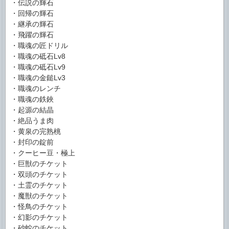
・伝説の輝石
・回帰の輝石
・継承の輝石
・飛躍の輝石
・職魂の匠ドリル
・職魂の砥石Lv8
・職魂の砥石Lv9
・職魂の金鎚Lv3
・職魂のレンチ
・職魂の鉄鋏
・起源の結晶
・絶品うま肉
・黄泉の完熟桃
・封印の錠前
・クーヒー豆・極上
・巨獣のチケット
・双頭のチケット
・土霊のチケット
・魔獣のチケット
・怪鳥のチケット
・幻影のチケット
・砂蛇のチケット