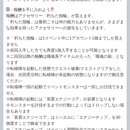
：報酬を手に入れよう
報酬はアクセサリー「朽ちた指輪」が貰えます。
「朽ちた指輪」は最初こそは何の能力もありませんが、さまざま
な効果を持ったアクセサリーへの派生をしていきます。
※「朽ちた指輪」は1イベント中に1アカウント1個までしか貰え
ません
※前回入手した方でも再度1個入手することが可能となります
※二回目以降の報酬は職魂系アイテムが入った「職魂の箱」とな
ります
※転移陣を起動した状態でクエスト破棄/クエストクリアをした
場合、次回受注時に転移陣が未起動の状態になりますので御注意
ください
※転移陣一回の起動でイベントモンスターは一回しか討伐できま
せん
※転移陣の起動には「装置エナジーコア」が必要となります
※モンスターを討伐するまでの行動によってはドロップしない場
合もあります
※「装置エナジーコア」はミハエルに「エナジーチップ」を30
個渡すことで錬金できます
※「エナジーチップ」はイベント期間中全てのモンスターからド