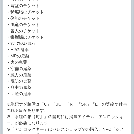
・電盆のチケット
・稀蝙蝠のチケット
・偽箱のチケット
・風竜のチケット
・番人のチケット
・毒蜥蜴のチケット
・ﾏｼｰﾅのｺｱ原石
・HPの鬼薬
・MPの鬼薬
・力の鬼薬
・守備の鬼薬
・魔力の鬼薬
・魔防の鬼薬
・命中の鬼薬
・回避の鬼薬
※氷妃ナダ装備は「C」「UC」「R」「SR」「L」の等級が付与
される事があります。
※「氷鎧の箱【封】」の開封には消費アイテム「アンロックキ
ー」が必要になります
※「アンロックキー」はセレスショップでの購入、NPC「シノ