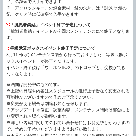
ノ」の錬金で入手ができます
※「アンロックキー」の錬金素材「鍵の欠片」は「討滅 氷鎧の
妃」クリア時に低確率で入手できます
「挑戦者集結」イベント終了予定について
「挑戦者集結」イベントが今回のメンテナンスにて終了となりま
す。
等級武器ボックスイベント終了予定について
3月11日(水)メンテナンス後から行っておりました「等級武器ボ
ックスイベント」が終了となります。
イベント終了後は「ウェポンBOX」のドロップと、交換ができ
なくなります。
※画面は開発中のものです｡
※上記の日程や内容はスケジュールの進行上予告なく変更される
可能性がございますので予めご了承ください。
※変更がある場合は別途お知らせ致します。
※アップデートや修正・調整内容、メンテナンス時間は都合によ
り変更される場合が御座います。
※詳しい内容に関してのお問い合わせにはお答え致しかねますの
で、予めご了承いただきますようお願い致します。
※不具合が発生した場合などに関しましては各種修正適用をさせ