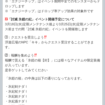
※「エナジーチップ」はイベント期間中全てのモンスターからド
ロップします
※「エナジーチップ」はドロップ率アップ効果の対象外です
「討滅 氷鎧の妃」イベント開催予定について
3月18日(水)定期メンテナンス後より3月25日(水)定期メンテナン
ス前までの間「討滅 氷鎧の妃」イベントを開催致します
：クエストを受注しよう
浮遊広場のNPC「キキ」からクエスト受注することができま
す。
：報酬を集めよう
報酬で貰える「氷鎧の箱【封】」には様々なアイテムや限定装備
が入っています。
是非ゲットしてみてください
「氷鎧の箱」の中身は以下の通りになっております。
・氷妃剣ナダⅠ
・氷妃杖ナダⅠ
・氷妃銃ナダⅠ
・氷妃盾ナダⅠ