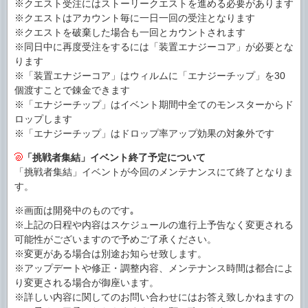
※クエスト受注にはストーリークエストを進める必要があります
※クエストはアカウント毎に一日一回の受注となります
※クエストを破棄した場合も一回とカウントされます
※同日中に再度受注をするには「装置エナジーコア」が必要とな
ります
※「装置エナジーコア」はウィルムに「エナジーチップ」を30
個渡すことで錬金できます
※「エナジーチップ」はイベント期間中全てのモンスターからド
ロップします
※「エナジーチップ」はドロップ率アップ効果の対象外です
「挑戦者集結」イベント終了予定について
「挑戦者集結」イベントが今回のメンテナンスにて終了となりま
す。
※画面は開発中のものです｡
※上記の日程や内容はスケジュールの進行上予告なく変更される
可能性がございますので予めご了承ください。
※変更がある場合は別途お知らせ致します。
※アップデートや修正・調整内容、メンテナンス時間は都合によ
り変更される場合が御座います。
※詳しい内容に関してのお問い合わせにはお答え致しかねますの