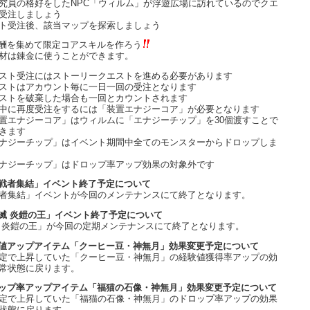
究員の格好をしたNPC「ウィルム」が浮遊広場に訪れているのでクエ
受注しましょう
ト受注後、該当マップを探索しましょう
酬を集めて限定コアスキルを作ろう
材は錬金に使うことができます。
スト受注にはストーリークエストを進める必要があります
ストはアカウント毎に一日一回の受注となります
ストを破棄した場合も一回とカウントされます
中に再度受注をするには「装置エナジーコア」が必要となります
置エナジーコア」はウィルムに「エナジーチップ」を30個渡すことで
きます
ナジーチップ」はイベント期間中全てのモンスターからドロップしま
ナジーチップ」はドロップ率アップ効果の対象外です
戦者集結」イベント終了予定について
者集結」イベントが今回のメンテナンスにて終了となります。
滅 炎鎧の王」イベント終了予定について
 炎鎧の王」が今回の定期メンテナンスにて終了となります。
値アップアイテム「クーヒー豆・神無月」効果変更予定について
定で上昇していた「クーヒー豆・神無月」の経験値獲得率アップの効
常状態に戻ります。
ップ率アップアイテム「福猫の石像・神無月」効果変更予定について
定で上昇していた「福猫の石像・神無月」のドロップ率アップの効果