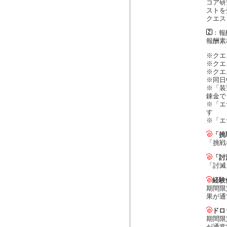
コア研
ストを
クエス
：報
報酬素
※クエ
※クエ
※クエ
※同日
※「装
錬金で
※「エ
す
※「エ
「挑
「挑戦
「討
「討滅
経験
期間限
果が通
ドロ
期間限