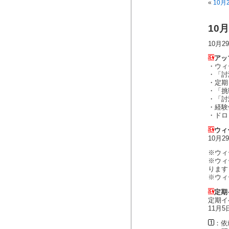
«
10月
10
10月
アッ
・ウィ
・「討
・定期
・「挑
・「討
・経験
・ドロ
ウィ
10月
※ウィ
※ウィ
ります
※ウィ
定期
定期イ
11月
：依