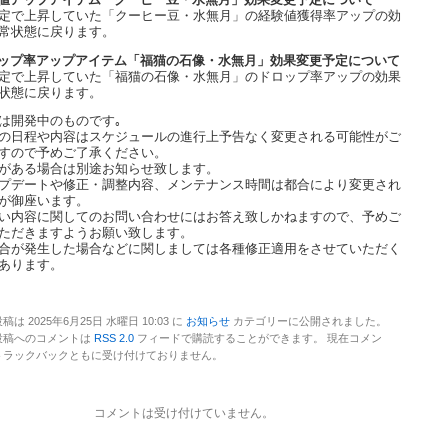
値アップアイテム「クーヒー豆・水無月」効果変更予定について
定で上昇していた「クーヒー豆・水無月」の経験値獲得率アップの効
常状態に戻ります。
ップ率アップアイテム「福猫の石像・水無月」効果変更予定について
定で上昇していた「福猫の石像・水無月」のドロップ率アップの効果
状態に戻ります。
は開発中のものです｡
の日程や内容はスケジュールの進行上予告なく変更される可能性がご
すので予めご了承ください。
がある場合は別途お知らせ致します。
プデートや修正・調整内容、メンテナンス時間は都合により変更され
が御座います。
い内容に関してのお問い合わせにはお答え致しかねますので、予めご
ただきますようお願い致します。
合が発生した場合などに関しましては各種修正適用をさせていただく
あります。
稿は 2025年6月25日 水曜日 10:03 に
お知らせ
カテゴリーに公開されました。
投稿へのコメントは
RSS 2.0
フィードで購読することができます。 現在コメン
トラックバックともに受け付けておりません。
コメントは受け付けていません。