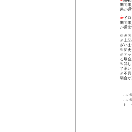
経験
期間限
果が通
ドロ
期間限
が通常
※画面
※上記
ざいま
※変更
※アッ
る場合
※詳し
了承い
※不具
場合が
この投
この
ト、