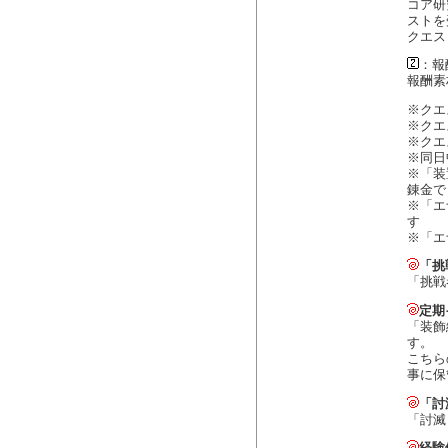
コア研
ストを
クエス
：報
報酬素
※クエ
※クエ
※クエ
※同日
※「装
錬金で
※「エ
す
※「エ
「挑
「挑戦
定期
「装飾
す。
こちら
事に保
「討
「討滅