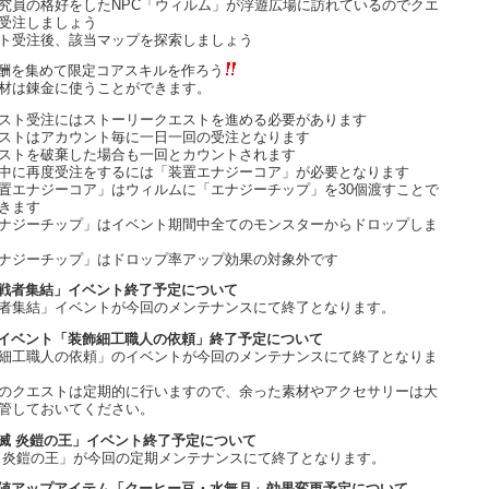
究員の格好をしたNPC「ウィルム」が浮遊広場に訪れているのでクエ
受注しましょう
ト受注後、該当マップを探索しましょう
酬を集めて限定コアスキルを作ろう
材は錬金に使うことができます。
スト受注にはストーリークエストを進める必要があります
ストはアカウント毎に一日一回の受注となります
ストを破棄した場合も一回とカウントされます
中に再度受注をするには「装置エナジーコア」が必要となります
置エナジーコア」はウィルムに「エナジーチップ」を30個渡すことで
きます
ナジーチップ」はイベント期間中全てのモンスターからドロップしま
ナジーチップ」はドロップ率アップ効果の対象外です
戦者集結」イベント終了予定について
者集結」イベントが今回のメンテナンスにて終了となります。
イベント「装飾細工職人の依頼」終了予定について
細工職人の依頼」のイベントが今回のメンテナンスにて終了となりま
のクエストは定期的に行いますので、余った素材やアクセサリーは大
管しておいてください。
滅 炎鎧の王」イベント終了予定について
 炎鎧の王」が今回の定期メンテナンスにて終了となります。