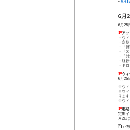
«
6月1
6月
6月2
アッ
・ウィ
・定期
・「挑
・「装
・「討
・経験
・ドロ
ウィ
6月2
※ウィ
※ウィ
ります
※ウィ
定期
定期イ
月2日
：依