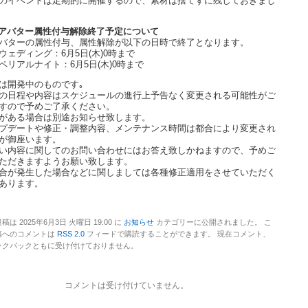
のイベントは定期的に開催するので、素材は捨てずに残しておきまし
アバター属性付与解除終了予定について
バターの属性付与、属性解除が以下の日時で終了となります。
ウェディング：6月5日(木)0時まで
ペリアルナイト：6月5日(木)0時まで
は開発中のものです｡
の日程や内容はスケジュールの進行上予告なく変更される可能性がご
すので予めご了承ください。
がある場合は別途お知らせ致します。
プデートや修正・調整内容、メンテナンス時間は都合により変更され
が御座います。
い内容に関してのお問い合わせにはお答え致しかねますので、予めご
ただきますようお願い致します。
合が発生した場合などに関しましては各種修正適用をさせていただく
あります。
稿は 2025年6月3日 火曜日 19:00 に
お知らせ
カテゴリーに公開されました。 こ
稿へのコメントは
RSS 2.0
フィードで購読することができます。 現在コメント、
ックバックともに受け付けておりません。
コメントは受け付けていません。