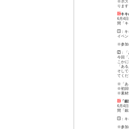
※ボス
ります
キキ
6月4
間「キ
：キ
イベン
※参加
：「
今回「
こかに
「ある
そして
てくだ
※「あ
※初回
※素材
「銀
6月4
間「銀
：キ
※参加