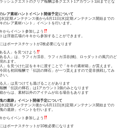
ラッシュクエストのクリア報酬は各クエスト1アカウント1回までとな
のレア素材ハントイベント開催予定について
日(水)定期メンテナンス後から6月11日(水)定期メンテナンス開始までの
キのレア素材ハント」イベントを行います。
キからイベント参加しよう
トは浮遊広場のキキから参加することができます。
にはボーナスチケットが2枚必要になります
ある人」を見つけよう
ある人」は、ラフィカ渓谷、ラフィカ渓谷(橋)、ロゥダットの風穴のど
現れます。
人」を見つけた証をキキに渡すことで「キキの素材箱」が貰えます。
今回も初回報酬で「伝説の輝石」が一つ貰えますので是非挑戦してみ
さい。
る人」は見つけても逃げることがあります
報酬「伝説の輝石」は1アカウント1個のみとなります
箱からは、素材以外のアイテムが出る場合もあります
塊の遺跡」イベント開催予定について
日(水)定期メンテナンス後から6月11日(水)定期メンテナンス開始までの
塊の遺跡」イベントを行います。
キからイベント参加しよう
にはボーナスチケットが10枚必要になります