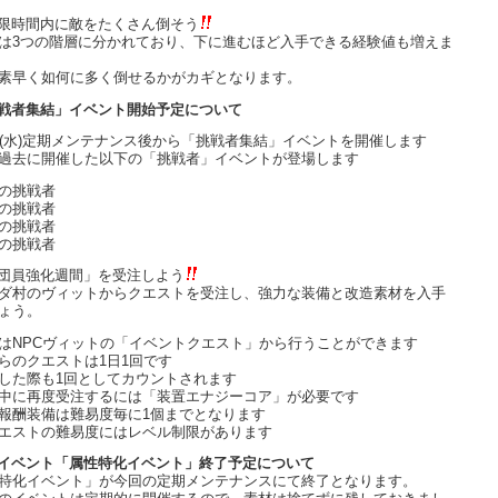
限時間内に敵をたくさん倒そう
は3つの階層に分かれており、下に進むほど入手できる経験値も増えま
素早く如何に多く倒せるかがカギとなります。
戦者集結」イベント開始予定について
日(水)定期メンテナンス後から「挑戦者集結」イベントを開催します
過去に開催した以下の「挑戦者」イベントが登場します
の挑戦者
の挑戦者
の挑戦者
の挑戦者
団員強化週間」を受注しよう
ダ村のヴィットからクエストを受注し、強力な装備と改造素材を入手
ょう。
はNPCヴィットの「イベントクエスト」から行うことができます
らのクエストは1日1回です
した際も1回としてカウントされます
中に再度受注するには「装置エナジーコア」が必要です
報酬装備は難易度毎に1個までとなります
エストの難易度にはレベル制限があります
イベント「属性特化イベント」終了予定について
特化イベント」が今回の定期メンテナンスにて終了となります。