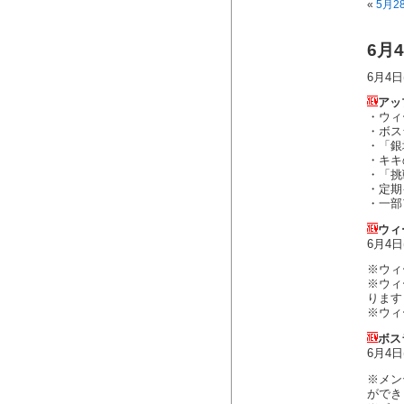
«
5月2
6月
6月4
アッ
・ウィ
・ボス
・「銀
・キキ
・「挑
・定期
・一部
ウィ
6月4
※ウィ
※ウィ
ります
※ウィ
ボス
6月4
※メン
ができ