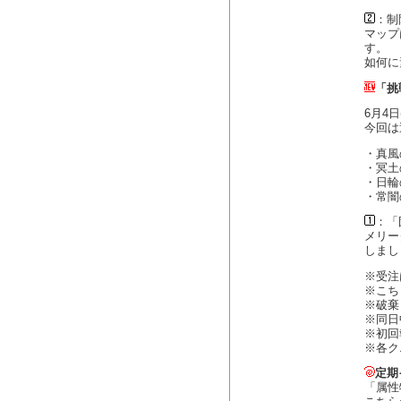
：制
マップ
す。
如何に
「挑
6月4
今回は
・真風
・冥土
・日輪
・常闇
：「
メリー
しまし
※受注
※こち
※破棄
※同日
※初回
※各ク
定期
「属性