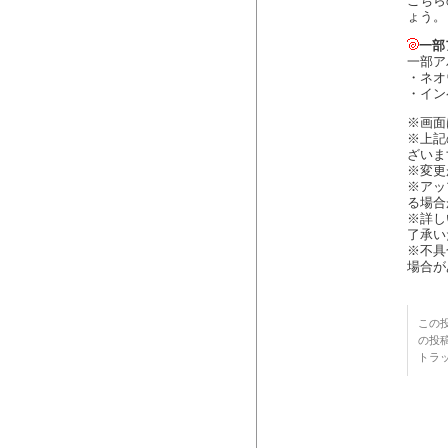
こちら
ょう。
一部
一部ア
・ネオ
・イン
※画面
※上記
ざいま
※変更
※アッ
る場合
※詳し
了承い
※不具
場合が
この投
の投
トラ