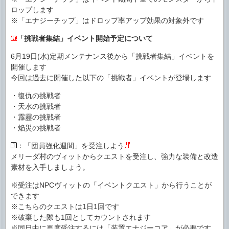
ロップします
※「エナジーチップ」はドロップ率アップ効果の対象外です
「挑戦者集結」イベント開始予定について
6月19日(水)定期メンテナンス後から「挑戦者集結」イベントを
開催します
今回は過去に開催した以下の「挑戦者」イベントが登場します
・復仇の挑戦者
・天水の挑戦者
・霹靂の挑戦者
・焔災の挑戦者
：「団員強化週間」を受注しよう
メリーダ村のヴィットからクエストを受注し、強力な装備と改造
素材を入手しましょう。
※受注はNPCヴィットの「イベントクエスト」から行うことが
できます
※こちらのクエストは1日1回です
※破棄した際も1回としてカウントされます
※同日中に再度受注するには「装置エナジーコア」が必要です