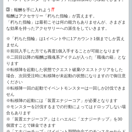
：報酬を手に入れよう
報酬はアクセサリー「朽ちた指輪」が貰えます。
「朽ちた指輪」は最初こそは何の能力もありませんが、さまざま
な効果を持ったアクセサリーへの派生をしていきます。
※「朽ちた指輪」は1イベント中に1アカウント1個までしか貰え
ません
※前回入手した方でも再度1個入手することが可能となります
※二回目以降の報酬は職魂系アイテムが入った「職魂の箱」とな
ります
※転移陣を起動した状態でクエスト破棄/クエストクリアをした
場合、次回受注時に転移陣が未起動の状態になりますので御注意
ください
※転移陣一回の起動でイベントモンスターは一回しか討伐できま
せん
※転移陣の起動には「装置エナジーコア」が必要となります
※モンスターを討伐するまでの行動によってはドロップしない場
合もあります
※「装置エナジーコア」はミハエルに「エナジーチップ」を30
個渡すことで錬金できます
※「エナジーチップ」はイベント期間中全てのモンスターからド