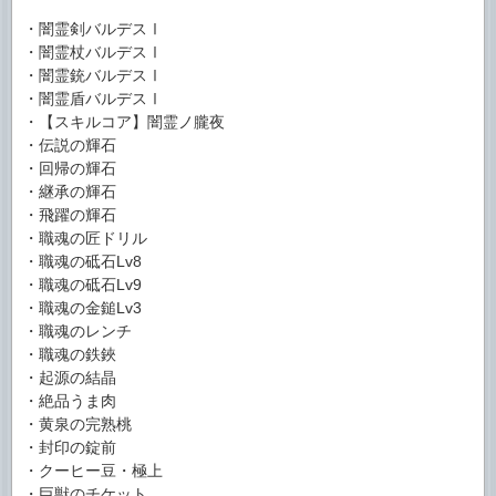
・闇霊剣バルデスⅠ
・闇霊杖バルデスⅠ
・闇霊銃バルデスⅠ
・闇霊盾バルデスⅠ
・【スキルコア】闇霊ノ朧夜
・伝説の輝石
・回帰の輝石
・継承の輝石
・飛躍の輝石
・職魂の匠ドリル
・職魂の砥石Lv8
・職魂の砥石Lv9
・職魂の金鎚Lv3
・職魂のレンチ
・職魂の鉄鋏
・起源の結晶
・絶品うま肉
・黄泉の完熟桃
・封印の錠前
・クーヒー豆・極上
・巨獣のチケット