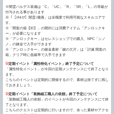
※闇霊バルデス装備は「C」「UC」「R」「SR」「L」の等級が
付与される事があります
※「【ｽｷﾙｺｱ】闇霊ﾉ朧夜」は全職業で利用可能なスキルコアで
す。
※「闇套の箱【封】」の開封には消費アイテム「アンロックキ
ー」が必要になります
※「アンロックキー」はセレスショップでの購入、NPC「シノ
ノ」の錬金で入手ができます
※「アンロックキー」の錬金素材「鍵の欠片」は「討滅 闇套の
箱」クリア時に低確率で入手できます
定期イベント「属性特化イベント」終了予定について
「属性特化イベント」が今回の定期メンテナンスにて終了となり
ます。
こちらのイベントは定期的に開催するので、素材は捨てずに残し
ておきましょう。
定期イベント「装飾細工職人の依頼」終了予定について
「装飾細工職人の依頼」のイベントが今回のメンテナンスにて終
了となります。
こちらのクエストは定期的に行いますので、余った素材やアクセ