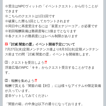
※受注はNPCヴィットの「イベントクエスト」から行うことが
できます
※こちらのクエストは1日1回です
※破棄した際も1回としてカウントされます
※同日中に再度受注するには「装置エナジーコア」が必要です
※初回報酬装備は難易度毎に1個までとなります
※各クエストの難易度にはレベル制限があります
「討滅 闇套の霊」イベント開催予定について
7月27日(水)定期メンテナンス後より8月3日(水)定期メンテナン
ス前までの間「討滅 闇套の霊」イベントを開催致します。
：クエストを受注しよう
浮遊広場のNPC「キキ」からクエスト受注することができま
す。
：報酬を集めよう
報酬で貰える「闇套の箱【封】」には様々なアイテムや限定装備
が入っています。
是非ゲットしてみてください
「闇套の箱」の中身は以下の通りになっております。