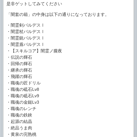
是非ゲットしてみてください
「闇套の箱」の中身は以下の通りになっております。
・闇霊剣バルデスⅠ
・闇霊杖バルデスⅠ
・闇霊銃バルデスⅠ
・闇霊盾バルデスⅠ
・【スキルコア】闇霊ノ朧夜
・伝説の輝石
・回帰の輝石
・継承の輝石
・飛躍の輝石
・職魂の匠ドリル
・職魂の砥石Lv8
・職魂の砥石Lv9
・職魂の金鎚Lv3
・職魂のレンチ
・職魂の鉄鋏
・起源の結晶
・絶品うま肉
・黄泉の完熟桃