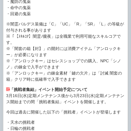
・魔防の鬼薬
・命中の鬼薬
・回避の鬼薬
※闇霊バルデス装備は「C」「UC」「R」「SR」「L」の等級が
付与される事があります
※「【ｽｷﾙｺｱ】闇霊ﾉ朧夜」は全職業で利用可能なスキルコアで
す。
※「闇套の箱【封】」の開封には消費アイテム「アンロックキ
ー」が必要になります
※「アンロックキー」はセレスショップでの購入、NPC「シノ
ノ」の錬金で入手ができます
※「アンロックキー」の錬金素材「鍵の欠片」は「討滅 闇套の
箱」クリア時に低確率で入手できます
「挑戦者集結」イベント開始予定について
3月16日(水)定期メンテナンス後から3月23日(水)定期メンテナン
ス開始までの間「挑戦者集結」イベントを開催します。
今回は過去に開催した以下の「挑戦者」イベントが登場します
・天水の挑戦者
・日輪の挑戦者