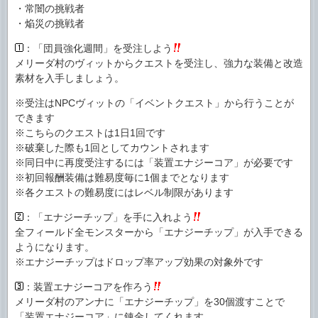
・常闇の挑戦者
・焔災の挑戦者
：「団員強化週間」を受注しよう
メリーダ村のヴィットからクエストを受注し、強力な装備と改造
素材を入手しましょう。
※受注はNPCヴィットの「イベントクエスト」から行うことが
できます
※こちらのクエストは1日1回です
※破棄した際も1回としてカウントされます
※同日中に再度受注するには「装置エナジーコア」が必要です
※初回報酬装備は難易度毎に1個までとなります
※各クエストの難易度にはレベル制限があります
：「エナジーチップ」を手に入れよう
全フィールド全モンスターから「エナジーチップ」が入手できる
ようになります。
※エナジーチップはドロップ率アップ効果の対象外です
：装置エナジーコアを作ろう
メリーダ村のアンナに「エナジーチップ」を30個渡すことで
「装置エナジーコア」に錬金してくれます。