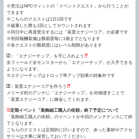
※受注はNPCヴィットの「イベントクエスト」から行うことが
できます
※こちらのクエストは1日1回です
※破棄した際も1回としてカウントされます
※同日中に再度受注するには「装置エナジーコア」が必要です
※初回報酬装備は難易度毎に1個までとなります
※各クエストの難易度にはレベル制限があります
：「エナジーチップ」を手に入れよう
全フィールド全モンスターから「エナジーチップ」が入手できる
ようになります。
※エナジーチップはドロップ率アップ効果の対象外です
：装置エナジーコアを作ろう
メリーダ村のアンナに「エナジーチップ」を30個渡すことで
「装置エナジーコア」に錬金してくれます。
定期イベント「装飾細工職人の依頼」終了予定について
「装飾細工職人の依頼」のイベントが今回のメンテナンスにて終
了となります。
こちらのクエストは定期的に行いますので、余った素材やアクセ
サリーは大事に保管しておいてください。