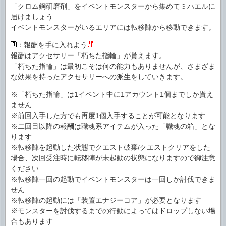
「クロム鋼研磨剤」をイベントモンスターから集めてミハエルに
届けましょう
イベントモンスターがいるエリアには転移陣から移動できます。
：報酬を手に入れよう
報酬はアクセサリー「朽ちた指輪」が貰えます。
「朽ちた指輪」は最初こそは何の能力もありませんが、さまざま
な効果を持ったアクセサリーへの派生をしていきます。
※「朽ちた指輪」は1イベント中に1アカウント1個までしか貰え
ません
※前回入手した方でも再度1個入手することが可能となります
※二回目以降の報酬は職魂系アイテムが入った「職魂の箱」とな
ります
※転移陣を起動した状態でクエスト破棄/クエストクリアをした
場合、次回受注時に転移陣が未起動の状態になりますので御注意
ください
※転移陣一回の起動でイベントモンスターは一回しか討伐できま
せん
※転移陣の起動には「装置エナジーコア」が必要となります
※モンスターを討伐するまでの行動によってはドロップしない場
合もあります