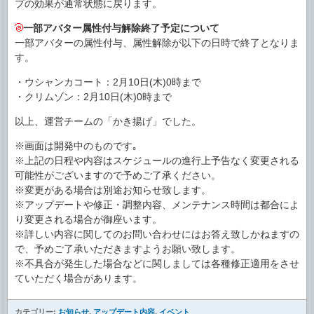
プの効果が通常状態に戻ります。
一部アバター属性付与解除終了予定について
一部アバターの属性付与、属性解除が以下の日時で終了となりま
す。
・ウシャンカコート：2月10日(木)0時まで
・クリムゾン：2月10日(木)0時まで
以上、運営チームの「かき揚げ」でした。
※画面は開発中のものです｡
※上記の日程や内容はスケジュールの進行上予告なく変更される
可能性がございますので予めご了承ください。
※変更がある場合は別途お知らせ致します。
※アップデートや修正・調整内容、メンテナンス時間は都合によ
り変更される場合が御座います。
※詳しい内容に関してのお問い合わせにはお答え致しかねますの
で、予めご了承いただきますようお願い致します。
※不具合が発生した場合などに関しましては各種修正適用をさせ
ていただく場合があります。
カテゴリー:
お知らせ
,
アップデート内容
,
イベント