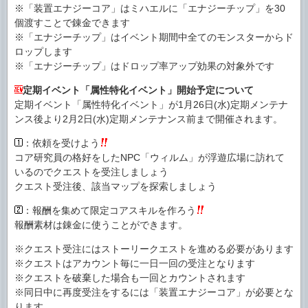
※「装置エナジーコア」はミハエルに「エナジーチップ」を30
個渡すことで錬金できます
※「エナジーチップ」はイベント期間中全てのモンスターからド
ロップします
※「エナジーチップ」はドロップ率アップ効果の対象外です
定期イベント「属性特化イベント」開始予定について
定期イベント「属性特化イベント」が1月26日(水)定期メンテナ
ンス後より2月2日(水)定期メンテナンス前まで開催されます。
：依頼を受けよう
コア研究員の格好をしたNPC「ウィルム」が浮遊広場に訪れて
いるのでクエストを受注しましょう
クエスト受注後、該当マップを探索しましょう
：報酬を集めて限定コアスキルを作ろう
報酬素材は錬金に使うことができます。
※クエスト受注にはストーリークエストを進める必要があります
※クエストはアカウント毎に一日一回の受注となります
※クエストを破棄した場合も一回とカウントされます
※同日中に再度受注をするには「装置エナジーコア」が必要とな
ります