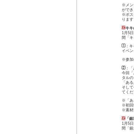
※メン
ができ
※ボス
ります
キキ
1月5
間「キ
：キ
イベン
※参加
：「
今回「
タルの
「ある
そして
てくだ
※「あ
※初回
※素材
「銀
1月5
間「銀