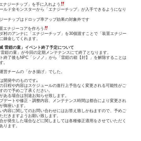
エナジーチップ」を手に入れよう
ールド全モンスターから「エナジーチップ」が入手できるようになり
ジーチップはドロップ率アップ効果の対象外です
置エナジーコアを作ろう
ダ村のアンナに「エナジーチップ」を30個渡すことで「装置エナジー
に錬金してくれます。
滅 雷鎧の童」イベント終了予定について
 雷鎧の童」が今回の定期メンテナンスにて終了となります。
ト終了後もNPC「シノノ」から「雷鎧の箱【封】」を解除することは
す。
運営チームの「かき揚げ」でした。
は開発中のものです｡
の日程や内容はスケジュールの進行上予告なく変更される可能性がご
すので予めご了承ください。
がある場合は別途お知らせ致します。
プデートや修正・調整内容、メンテナンス時間は都合により変更され
が御座います。
い内容に関してのお問い合わせにはお答え致しかねますので、予めご
ただきますようお願い致します。
合が発生した場合などに関しましては各種修正適用をさせていただく
あります。