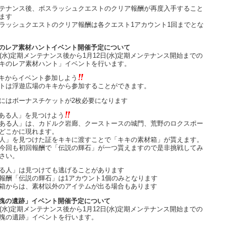
テナンス後、ボスラッシュクエストのクリア報酬が再度入手すること
ます
ラッシュクエストのクリア報酬は各クエスト1アカウント1回までとな
のレア素材ハントイベント開催予定について
日(水)定期メンテナンス後から1月12日(水)定期メンテナンス開始までの
キのレア素材ハント」イベントを行います。
キからイベント参加しよう
トは浮遊広場のキキから参加することができます。
にはボーナスチケットが2枚必要になります
ある人」を見つけよう
ある人」は、カドルク岩廊、クーストースの城門、荒野のロクスポー
どこかに現れます。
人」を見つけた証をキキに渡すことで「キキの素材箱」が貰えます。
今回も初回報酬で「伝説の輝石」が一つ貰えますので是非挑戦してみ
さい。
る人」は見つけても逃げることがあります
報酬「伝説の輝石」は1アカウント1個のみとなります
箱からは、素材以外のアイテムが出る場合もあります
塊の遺跡」イベント開催予定について
日(水)定期メンテナンス後から1月12日(水)定期メンテナンス開始までの
塊の遺跡」イベントを行います。