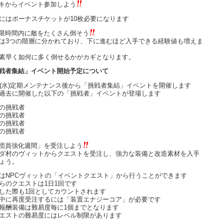
キからイベント参加しよう
にはボーナスチケットが10枚必要になります
限時間内に敵をたくさん倒そう
は3つの階層に分かれており、下に進むほど入手できる経験値も増えま
素早く如何に多く倒せるかがカギとなります。
戦者集結」イベント開始予定について
日(水)定期メンテナンス後から「挑戦者集結」イベントを開催します
過去に開催した以下の「挑戦者」イベントが登場します
の挑戦者
の挑戦者
の挑戦者
の挑戦者
団員強化週間」を受注しよう
ダ村のヴィットからクエストを受注し、強力な装備と改造素材を入手
ょう。
はNPCヴィットの「イベントクエスト」から行うことができます
らのクエストは1日1回です
した際も1回としてカウントされます
中に再度受注するには「装置エナジーコア」が必要です
報酬装備は難易度毎に1個までとなります
エストの難易度にはレベル制限があります