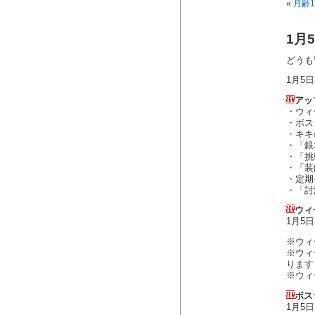
«
月齢
1月
どうも
1月5
アッ
・ウィ
・ボス
・キキ
・「銀
・「挑
・「装
・定期
・「討
ウィ
1月5
※ウィ
※ウィ
ります
※ウィ
ボス
1月5