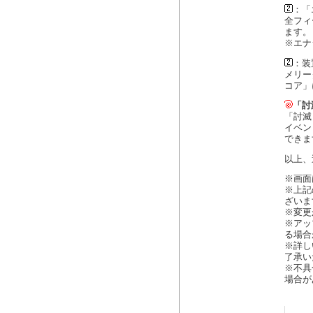
：「
全フィ
ます。
※エナ
：装
メリー
コア」
「討
「討滅
イベン
できま
以上、
※画面
※上記
ざいま
※変更
※アッ
る場合
※詳し
了承い
※不具
場合が