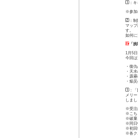
：キ
※参加
：制
マップ
す。
如何に
「挑
1月5
今回は
・復仇
・天水
・霹靂
・焔災
：「
メリー
しまし
※受注
※こち
※破棄
※同日
※初回
※各ク