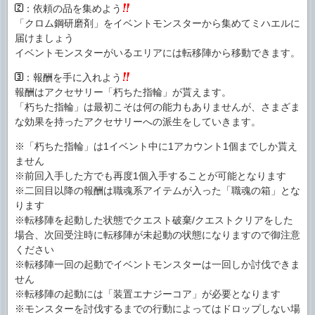
：依頼の品を集めよう
「クロム鋼研磨剤」をイベントモンスターから集めてミハエルに
届けましょう
イベントモンスターがいるエリアには転移陣から移動できます。
：報酬を手に入れよう
報酬はアクセサリー「朽ちた指輪」が貰えます。
「朽ちた指輪」は最初こそは何の能力もありませんが、さまざま
な効果を持ったアクセサリーへの派生をしていきます。
※「朽ちた指輪」は1イベント中に1アカウント1個までしか貰え
ません
※前回入手した方でも再度1個入手することが可能となります
※二回目以降の報酬は職魂系アイテムが入った「職魂の箱」とな
ります
※転移陣を起動した状態でクエスト破棄/クエストクリアをした
場合、次回受注時に転移陣が未起動の状態になりますので御注意
ください
※転移陣一回の起動でイベントモンスターは一回しか討伐できま
せん
※転移陣の起動には「装置エナジーコア」が必要となります
※モンスターを討伐するまでの行動によってはドロップしない場