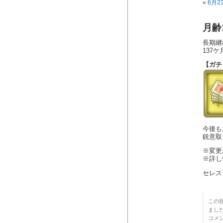
«
6月2
月齢
長期継
137
【ガチ
今後も
鋭意取
※変更
※詳し
セレス
この投
まし
コメ