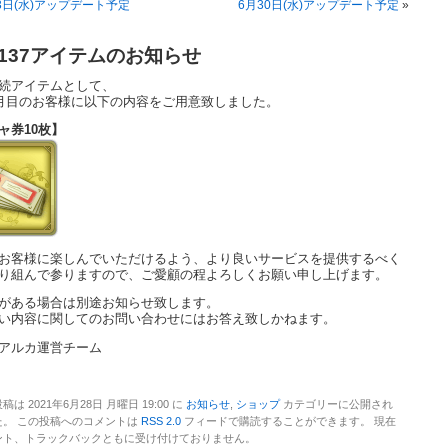
3日(水)アップデート予定
6月30日(水)アップデート予定
»
137アイテムのお知らせ
続アイテムとして、
ケ月目のお客様に以下の内容をご用意致しました。
ャ券10枚】
お客様に楽しんでいただけるよう、より良いサービスを提供するべく
り組んで参りますので、ご愛顧の程よろしくお願い申し上げます。
がある場合は別途お知らせ致します。
い内容に関してのお問い合わせにはお答え致しかねます。
アルカ運営チーム
稿は 2021年6月28日 月曜日 19:00 に
お知らせ
,
ショップ
カテゴリーに公開され
た。 この投稿へのコメントは
RSS 2.0
フィードで購読することができます。 現在
ント、トラックバックともに受け付けておりません。