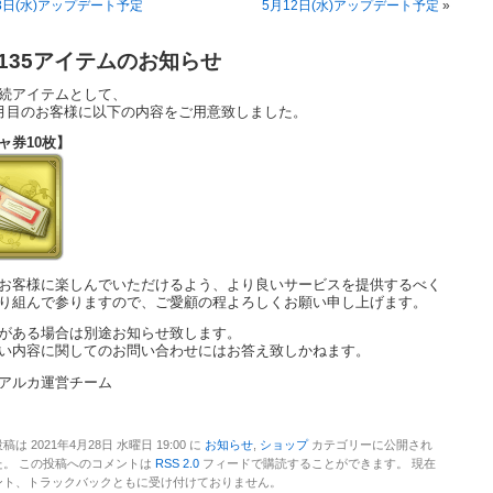
8日(水)アップデート予定
5月12日(水)アップデート予定
»
135アイテムのお知らせ
続アイテムとして、
ケ月目のお客様に以下の内容をご用意致しました。
ャ券10枚】
お客様に楽しんでいただけるよう、より良いサービスを提供するべく
り組んで参りますので、ご愛顧の程よろしくお願い申し上げます。
がある場合は別途お知らせ致します。
い内容に関してのお問い合わせにはお答え致しかねます。
アルカ運営チーム
稿は 2021年4月28日 水曜日 19:00 に
お知らせ
,
ショップ
カテゴリーに公開され
た。 この投稿へのコメントは
RSS 2.0
フィードで購読することができます。 現在
ント、トラックバックともに受け付けておりません。