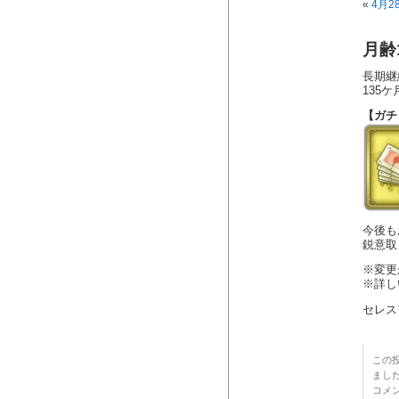
«
4月2
月齢
長期継
135
【ガチ
今後も
鋭意取
※変更
※詳し
セレス
この投
まし
コメ