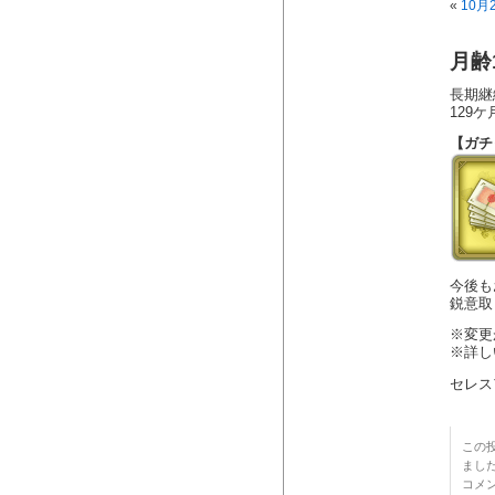
«
10月
月齢
長期継
129
【ガチ
今後も
鋭意取
※変更
※詳し
セレス
この投
まし
コメ