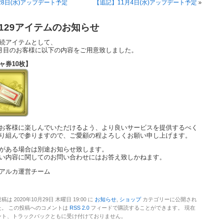
28日(水)アップデート予定
【追記】11月4日(水)アップデート予定
»
129アイテムのお知らせ
続アイテムとして、
ケ月目のお客様に以下の内容をご用意致しました。
ャ券10枚】
お客様に楽しんでいただけるよう、より良いサービスを提供するべく
り組んで参りますので、ご愛顧の程よろしくお願い申し上げます。
がある場合は別途お知らせ致します。
い内容に関してのお問い合わせにはお答え致しかねます。
アルカ運営チーム
稿は 2020年10月29日 木曜日 19:00 に
お知らせ
,
ショップ
カテゴリーに公開され
た。 この投稿へのコメントは
RSS 2.0
フィードで購読することができます。 現在
ント、トラックバックともに受け付けておりません。