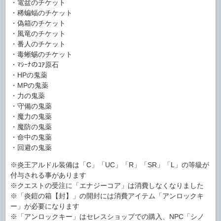
・電盆のチケット
・稀蝙蝠のチケット
・偽箱のチケット
・風竜のチケット
・番人のチケット
・毒蜥蜴のチケット
・ﾏｼｰﾅのｺｱ原石
・HPの鬼薬
・MPの鬼薬
・力の鬼薬
・守備の鬼薬
・魔力の鬼薬
・魔防の鬼薬
・命中の鬼薬
・回避の鬼薬
※炎王アルドル装備は「C」「UC」「R」「SR」「L」の等級が
付与される事があります
※クエストの受注に「エナジーコア」は消費しなくなりました
※「炎鎧の箱【封】」の開封には消費アイテム「アンロックキ
ー」が必要になります
※「アンロックキー」はセレスショップでの購入、NPC「シノ