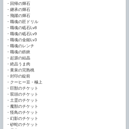
・回帰の輝石
・継承の輝石
・飛躍の輝石
・職魂の匠ドリル
・職魂の砥石Lv8
・職魂の砥石Lv9
・職魂の金鎚Lv3
・職魂のレンチ
・職魂の鉄鋏
・起源の結晶
・絶品うま肉
・黄泉の完熟桃
・封印の錠前
・クーヒー豆・極上
・巨獣のチケット
・双頭のチケット
・土霊のチケット
・魔獣のチケット
・怪鳥のチケット
・幻影のチケット
・砂蛇のチケット