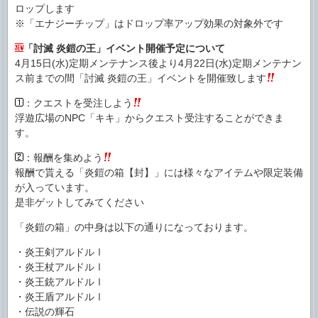
ロップします
※「エナジーチップ」はドロップ率アップ効果の対象外です
「討滅 炎鎧の王」イベント開催予定について
4月15日(水)定期メンテナンス後より4月22日(水)定期メンテナン
ス前までの間「討滅 炎鎧の王」イベントを開催致します
：クエストを受注しよう
浮遊広場のNPC「キキ」からクエスト受注することができま
す。
：報酬を集めよう
報酬で貰える「炎鎧の箱【封】」には様々なアイテムや限定装備
が入っています。
是非ゲットしてみてください
「炎鎧の箱」の中身は以下の通りになっております。
・炎王剣アルドルⅠ
・炎王杖アルドルⅠ
・炎王銃アルドルⅠ
・炎王盾アルドルⅠ
・伝説の輝石