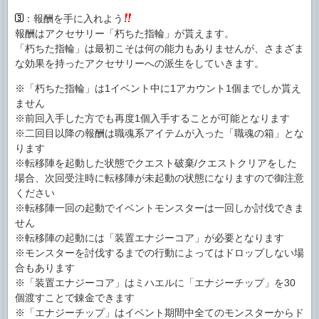
：報酬を手に入れよう
報酬はアクセサリー「朽ちた指輪」が貰えます。
「朽ちた指輪」は最初こそは何の能力もありませんが、さまざま
な効果を持ったアクセサリーへの派生をしていきます。
※「朽ちた指輪」は1イベント中に1アカウント1個までしか貰え
ません
※前回入手した方でも再度1個入手することが可能となります
※二回目以降の報酬は職魂系アイテムが入った「職魂の箱」とな
ります
※転移陣を起動した状態でクエスト破棄/クエストクリアをした
場合、次回受注時に転移陣が未起動の状態になりますので御注意
ください
※転移陣一回の起動でイベントモンスターは一回しか討伐できま
せん
※転移陣の起動には「装置エナジーコア」が必要となります
※モンスターを討伐するまでの行動によってはドロップしない場
合もあります
※「装置エナジーコア」はミハエルに「エナジーチップ」を30
個渡すことで錬金できます
※「エナジーチップ」はイベント期間中全てのモンスターからド