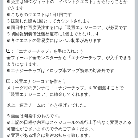
※受注はNPCヴィットの「イベントクエスト」から行うことが
できます
※こちらのクエストは1日1回です
※破棄した際も1回としてカウントされます
※同日中に再度受注するには「装置エナジーコア」が必要です
※初回報酬装備は難易度毎に1個までとなります
※各クエストの難易度にはレベル制限があります
：「エナジーチップ」を手に入れよう
全フィールド全モンスターから「エナジーチップ」が入手できる
ようになります。
※エナジーチップはドロップ率アップ効果の対象外です
：装置エナジーコアを作ろう
メリーダ村のアンナに「エナジーチップ」を30個渡すことで
「装置エナジーコア」に錬金してくれます。
以上、運営チームの「かき揚げ」でした。
※画面は開発中のものです｡
※上記の日程や内容はスケジュールの進行上予告なく変更される
可能性がございますので予めご了承ください。
※変更がある場合は別途お知らせ致します。